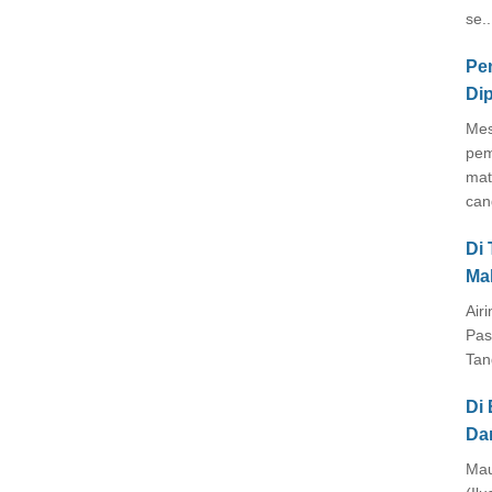
se..
Pe
Di
Mes
pem
mat
cang
Di
Ma
Air
Pas
Tan
Di 
Da
Mau