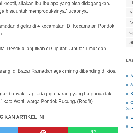
H
 kreatif, silakan ibu-ibu apa yang bisa didagangkan.
uga bisa untuk memproduksinya,” ucapnya.
M
N
Ramadan digelar di 4 kecamatan. Di Kecamatan Pondok
O
a.
S
a. Besok dilanjutkan di Ciputat, Ciputat Timur dan
LA
rang di Bazar Ramadan agak miring dibanding di kios.
A
 agak banyak. Tapi ada juga barang yang harganya tak
B
" kata Warti, warga Pondok Pucung. (Red/it)
C
SE
GIKAN ARTIKEL INI
E
E