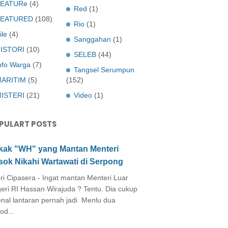
EATURe
(4)
Red
(1)
FEATURED
(108)
Rio
(1)
ile
(4)
Sanggahan
(1)
ISTORI
(10)
SELEB
(44)
nfo Warga
(7)
Tangsel Serumpun
ARITIM
(5)
(152)
ISTERI
(21)
Video
(1)
PULART POSTS
kak "WH" yang Mantan Menteri
sok Nikahi Wartawati di Serpong
ri Cipasera - Ingat mantan Menteri Luar
eri RI Hassan Wirajuda ? Tentu. Dia cukup
enal lantaran pernah jadi Menlu dua
od...