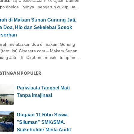
ustrasi: Ist) Cipasera.com- Kerajaan Banten
po doeloe punya pengaruh cukup lua...
arah di Makam Sunan Gunung Jati,
a Doa, Hio dan Sekelebat Sosok
rsorban
rah melafazkan doa di makam Gunung
i (foto: Ist) Cipasera.com – Makam Sunan
ung Jati di Cirebon masih tetap me...
STINGAN POPULER
Pariwisata Tangsel Mati
Tanpa Imajinasi
Dugaan 11 Ribu Siswa
"Siluman" SMK/SMA.
Stakeholder Minta Audit