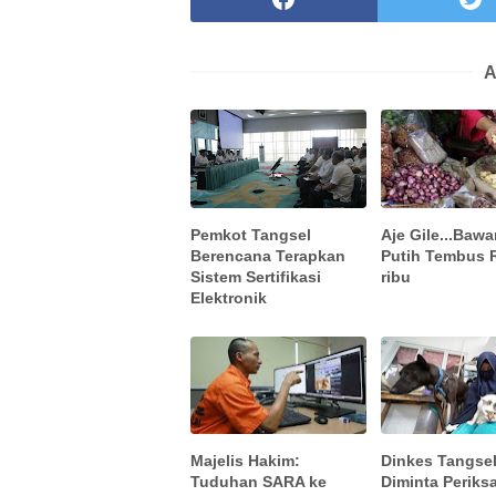
A
Pemkot Tangsel
Aje Gile...Baw
Berencana Terapkan
Putih Tembus 
Sistem Sertifikasi
ribu
Elektronik
Majelis Hakim:
Dinkes Tangse
Tuduhan SARA ke
Diminta Perik