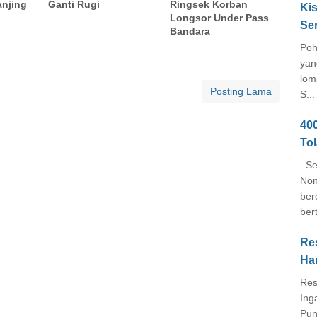
Anjing
Ganti Rugi
Ringsek Korban
Kis
Longsor Under Pass
Se
Bandara
Poh
yan
lom
Posting Lama
S...
40
To
Seb
Non
ber
ber
Re
Ha
Res
Ing
Pun