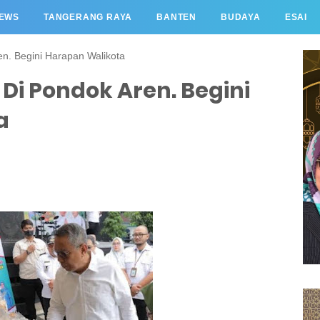
EWS
TANGERANG RAYA
BANTEN
BUDAYA
ESAI
n. Begini Harapan Walikota
i Pondok Aren. Begini
a