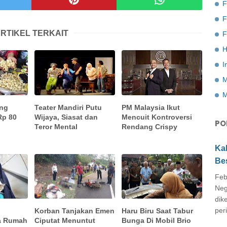
F
RTIKEL TERKAIT
F
H
I
M
M
ang
Teater Mandiri Putu
PM Malaysia Ikut
Rp 80
Wijaya, Siasat dan
Mencuit Kontroversi
PO
Teror Mental
Rendang Crispy
Ka
Be
Feb
Neg
dik
peri
l
Korban Tanjakan Emen
Haru Biru Saat Tabur
sa Rumah
Ciputat Menuntut
Bunga Di Mobil Brio