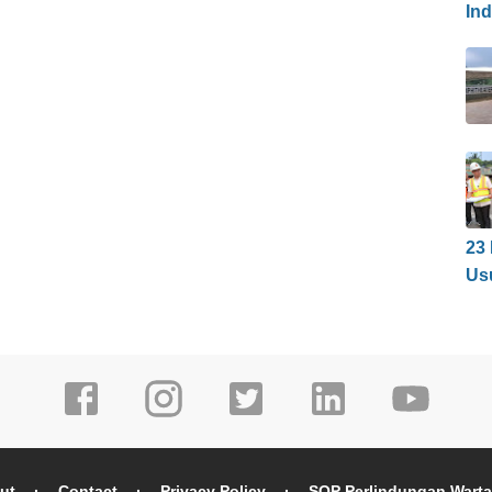
In
23
Us
ut
Contact
Privacy Policy
SOP Perlindungan Wart