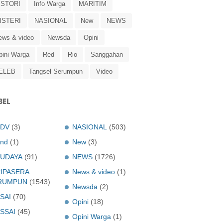
ISTORI
Info Warga
MARITIM
ISTERI
NASIONAL
New
NEWS
ews & video
Newsda
Opini
pini Warga
Red
Rio
Sanggahan
ELEB
Tangsel Serumpun
Video
BEL
ADV
(3)
NASIONAL
(503)
nd
(1)
New
(3)
UDAYA
(91)
NEWS
(1726)
IPASERA
News & video
(1)
RUMPUN
(1543)
Newsda
(2)
SAI
(70)
Opini
(18)
SSAI
(45)
Opini Warga
(1)