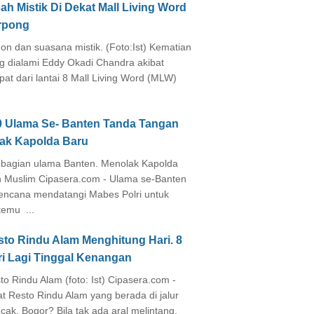
ah Mistik Di Dekat Mall Living Word
rpong
on dan suasana mistik. (Foto:Ist) Kematian
g dialami Eddy Okadi Chandra akibat
pat dari lantai 8 Mall Living Word (MLW)
0 Ulama Se- Banten Tanda Tangan
lak Kapolda Baru
agian ulama Banten. Menolak Kapolda
 Muslim Cipasera.com - Ulama se-Banten
encana mendatangi Mabes Polri untuk
temu ...
sto Rindu Alam Menghitung Hari. 8
ri Lagi Tinggal Kenangan
to Rindu Alam (foto: Ist) Cipasera.com -
at Resto Rindu Alam yang berada di jalur
cak, Bogor? Bila tak ada aral melintang,