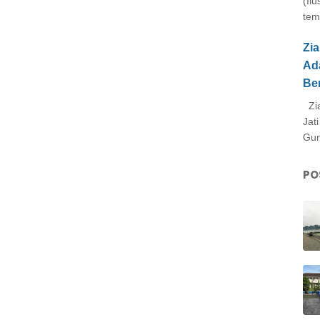
(Il
tem
Zi
Ad
Be
Zia
Jat
Gun
PO