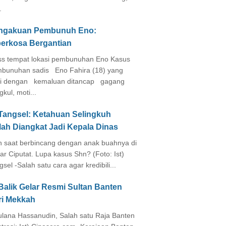
.
ngakuan Pembunuh Eno:
perkosa Bergantian
s tempat lokasi pembunuhan Eno Kasus
bunuhan sadis Eno Fahira (18) yang
i dengan kemaluan ditancap gagang
kul, moti...
 Tangsel: Ketahuan Selingkuh
lah Diangkat Jadi Kepala Dinas
in saat berbincang dengan anak buahnya di
ar Ciputat. Lupa kasus Shn? (Foto: Ist)
gsel -Salah satu cara agar kredibili...
Balik Gelar Resmi Sultan Banten
ri Mekkah
lana Hassanudin, Salah satu Raja Banten