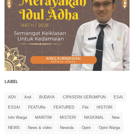
LABEL
ADV
And
BUDAYA
CIPASERA SERUMPUN
ESAI
ESSAI
FEATURe
FEATURED
File
HISTORI
Info Warga
MARITIM
MISTERI
NASIONAL
New
NEWS
News & video
Newsda
Opini
Opini Warga