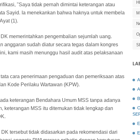
H
fikasi, "Saya tidak pernah dimintai keterangan atau
 kata Sayid. Ia menekankan bahwa haknya untuk membela
M
yat (1).
N
O
n DK memerintahkan pengembalian sejumlah uang.
 anggaran sudah diatur secara tegas dalam kongres
S
ini, kami masih menunggu hasil audit atas pelaksanaan
LA
i tata cara penerimaan pengaduan dan pemeriksaan atas
dan Kode Perilaku Wartawan (KPW).
A
B
n pada keterangan Bendahara Umum MSS tanpa adanya
C
ngan, keterangan MSS itu ditemukan tidak lengkap dan
SE
DK.
E
DK tersebut tidak didasarkan pada rekomendasi dari
E