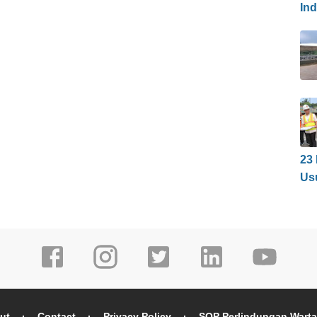
In
23
Us
ut
Contact
Privacy Policy
SOP Perlindungan Wart