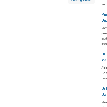
se..
Pe
Di
Mes
pem
mat
cang
Di
Ma
Air
Pas
Tan
Di 
Da
Mau