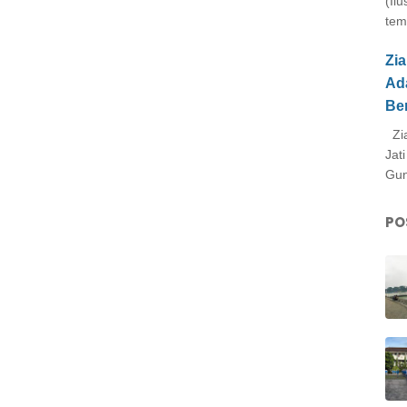
(Il
tem
Zi
Ad
Be
Zia
Jat
Gun
PO