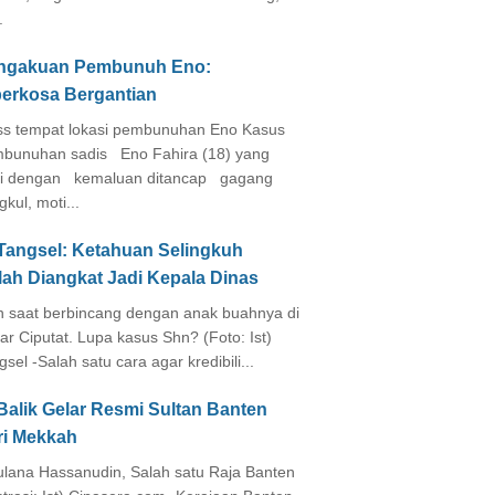
.
ngakuan Pembunuh Eno:
perkosa Bergantian
s tempat lokasi pembunuhan Eno Kasus
bunuhan sadis Eno Fahira (18) yang
i dengan kemaluan ditancap gagang
kul, moti...
 Tangsel: Ketahuan Selingkuh
lah Diangkat Jadi Kepala Dinas
in saat berbincang dengan anak buahnya di
ar Ciputat. Lupa kasus Shn? (Foto: Ist)
gsel -Salah satu cara agar kredibili...
Balik Gelar Resmi Sultan Banten
ri Mekkah
lana Hassanudin, Salah satu Raja Banten