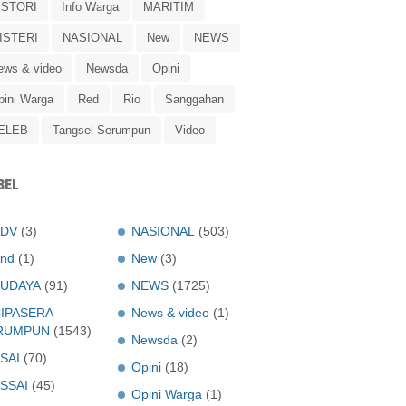
ISTORI
Info Warga
MARITIM
ISTERI
NASIONAL
New
NEWS
ews & video
Newsda
Opini
pini Warga
Red
Rio
Sanggahan
ELEB
Tangsel Serumpun
Video
BEL
ADV
(3)
NASIONAL
(503)
nd
(1)
New
(3)
UDAYA
(91)
NEWS
(1725)
IPASERA
News & video
(1)
RUMPUN
(1543)
Newsda
(2)
SAI
(70)
Opini
(18)
SSAI
(45)
Opini Warga
(1)