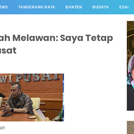
EWS
TANGERANG RAYA
BANTEN
BUDAYA
ESAI
ah Melawan: Saya Tetap
usat
un