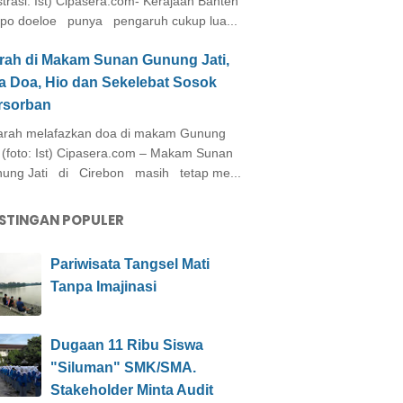
ustrasi: Ist) Cipasera.com- Kerajaan Banten
po doeloe punya pengaruh cukup lua...
arah di Makam Sunan Gunung Jati,
a Doa, Hio dan Sekelebat Sosok
rsorban
rah melafazkan doa di makam Gunung
i (foto: Ist) Cipasera.com – Makam Sunan
ung Jati di Cirebon masih tetap me...
STINGAN POPULER
Pariwisata Tangsel Mati
Tanpa Imajinasi
Dugaan 11 Ribu Siswa
"Siluman" SMK/SMA.
Stakeholder Minta Audit