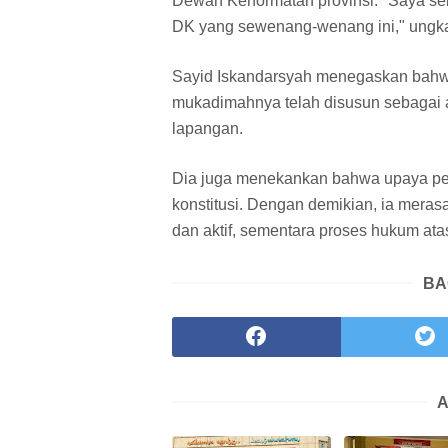
Dewan Kehormatan provinsi. "Saya se
DK yang sewenang-wenang ini," ungka
Sayid Iskandarsyah menegaskan bahw
mukadimahnya telah disusun sebagai 
lapangan.
Dia juga menekankan bahwa upaya pemb
konstitusi. Dengan demikian, ia meras
dan aktif, sementara proses hukum at
BA
A