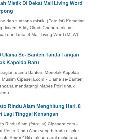
ah Mistik Di Dekat Mall Living Word
rpong
on dan suasana mistik. (Foto:Ist) Kematian
g dialami Eddy Okadi Chandra akibat
pat dari lantai 8 Mall Living Word (MLW)
0 Ulama Se- Banten Tanda Tangan
lak Kapolda Baru
agian ulama Banten. Menolak Kapolda
 Muslim Cipasera.com - Ulama se-Banten
encana mendatangi Mabes Polri untuk
temu ...
sto Rindu Alam Menghitung Hari. 8
ri Lagi Tinggal Kenangan
to Rindu Alam (foto: Ist) Cipasera.com -
at Resto Rindu Alam yang berada di jalur
cak, Bogor? Bila tak ada aral melintang,