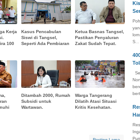
Kis
Se
Poh
yan
ga Kerja
Kasus Pencabulan
Ketua Basnas Tangsel,
lom
i.
Siswi di Tangsel,
Pastikan Penyaluran
S...
ira 100
Seperti Ada Pembiaran
Zakat Sudah Tepat.
40
To
Seb
Non
ber
ber
ma,
Ditambah 2000, Rumah
Warga Tangerang
ran
Subsidi untuk
Dilatih Atasi Situasi
Re
enuhi
Wartawan.
Kritis Kesehatan.
Ha
Res
Ing
Pun
Posting Lama