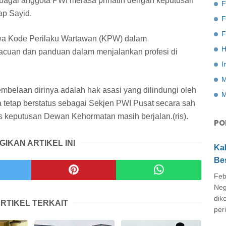
bagai anggota PWI merasa prihatin dengan keputusan
F
p Sayid.
F
a Kode Perilaku Wartawan (KPW) dalam
H
acuan dan panduan dalam menjalankan profesi di
I
M
elaan dirinya adalah hak asasi yang dilindungi oleh
M
a tetap berstatus sebagai Sekjen PWI Pusat secara sah
as keputusan Dewan Kehormatan masih berjalan.(ris).
PO
GIKAN ARTIKEL INI
Ka
Be
Feb
Neg
dik
RTIKEL TERKAIT
peri