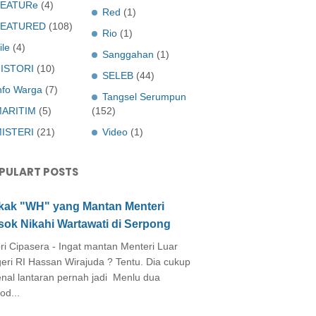
EATURe
(4)
Red
(1)
FEATURED
(108)
Rio
(1)
ile
(4)
Sanggahan
(1)
ISTORI
(10)
SELEB
(44)
nfo Warga
(7)
Tangsel Serumpun
ARITIM
(5)
(152)
ISTERI
(21)
Video
(1)
PULART POSTS
kak "WH" yang Mantan Menteri
sok Nikahi Wartawati di Serpong
ri Cipasera - Ingat mantan Menteri Luar
eri RI Hassan Wirajuda ? Tentu. Dia cukup
enal lantaran pernah jadi Menlu dua
od...