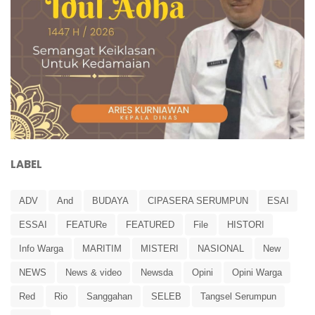
LABEL
ADV
And
BUDAYA
CIPASERA SERUMPUN
ESAI
ESSAI
FEATURe
FEATURED
File
HISTORI
Info Warga
MARITIM
MISTERI
NASIONAL
New
NEWS
News & video
Newsda
Opini
Opini Warga
Red
Rio
Sanggahan
SELEB
Tangsel Serumpun