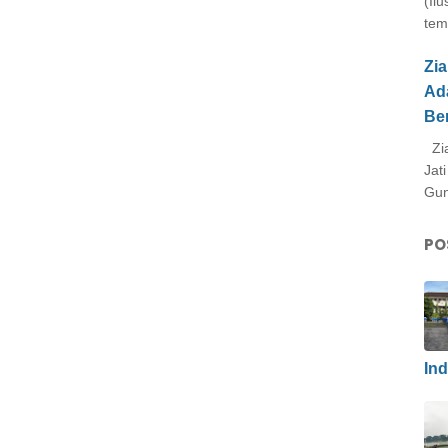
(Il
tem
Zi
Ad
Be
Zia
Jat
Gun
PO
In