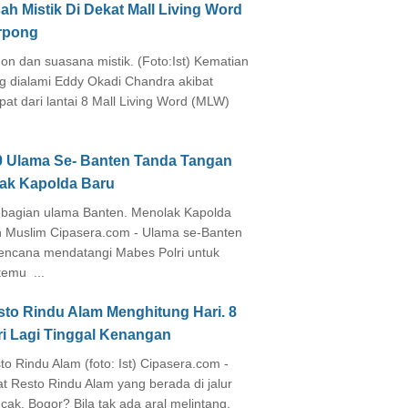
ah Mistik Di Dekat Mall Living Word
rpong
on dan suasana mistik. (Foto:Ist) Kematian
g dialami Eddy Okadi Chandra akibat
pat dari lantai 8 Mall Living Word (MLW)
0 Ulama Se- Banten Tanda Tangan
lak Kapolda Baru
agian ulama Banten. Menolak Kapolda
 Muslim Cipasera.com - Ulama se-Banten
encana mendatangi Mabes Polri untuk
temu ...
sto Rindu Alam Menghitung Hari. 8
ri Lagi Tinggal Kenangan
to Rindu Alam (foto: Ist) Cipasera.com -
at Resto Rindu Alam yang berada di jalur
cak, Bogor? Bila tak ada aral melintang,