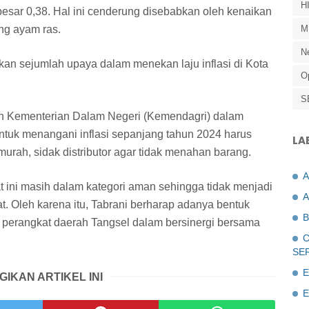
H
sar 0,38. Hal ini cenderung disebabkan oleh kenaikan
ing ayam ras.
M
N
kan sejumlah upaya dalam menekan laju inflasi di Kota
O
S
 Kementerian Dalam Negeri (Kemendagri) dalam
tuk menangani inflasi sepanjang tahun 2024 harus
LA
 murah, sidak distributor agar tidak menahan barang.
at ini masih dalam kategori aman sehingga tidak menjadi
A
t. Oleh karena itu, Tabrani berharap adanya bentuk
B
 perangkat daerah Tangsel dalam bersinergi bersama
C
SE
E
GIKAN ARTIKEL INI
E