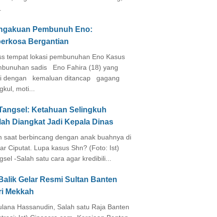
.
ngakuan Pembunuh Eno:
perkosa Bergantian
s tempat lokasi pembunuhan Eno Kasus
bunuhan sadis Eno Fahira (18) yang
i dengan kemaluan ditancap gagang
kul, moti...
 Tangsel: Ketahuan Selingkuh
lah Diangkat Jadi Kepala Dinas
in saat berbincang dengan anak buahnya di
ar Ciputat. Lupa kasus Shn? (Foto: Ist)
gsel -Salah satu cara agar kredibili...
Balik Gelar Resmi Sultan Banten
ri Mekkah
lana Hassanudin, Salah satu Raja Banten