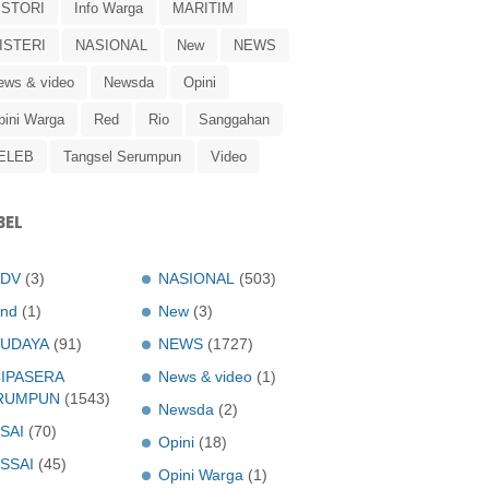
ISTORI
Info Warga
MARITIM
ISTERI
NASIONAL
New
NEWS
ews & video
Newsda
Opini
pini Warga
Red
Rio
Sanggahan
ELEB
Tangsel Serumpun
Video
BEL
ADV
(3)
NASIONAL
(503)
nd
(1)
New
(3)
UDAYA
(91)
NEWS
(1727)
IPASERA
News & video
(1)
RUMPUN
(1543)
Newsda
(2)
SAI
(70)
Opini
(18)
SSAI
(45)
Opini Warga
(1)