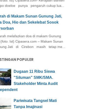
ustrasi: Ist) Cipasera.com- Kerajaan Banten
po doeloe punya pengaruh cukup lua...
arah di Makam Sunan Gunung Jati,
a Doa, Hio dan Sekelebat Sosok
rsorban
rah melafazkan doa di makam Gunung
i (foto: Ist) Cipasera.com – Makam Sunan
ung Jati di Cirebon masih tetap me...
STINGAN POPULER
Dugaan 11 Ribu Siswa
"Siluman" SMK/SMA.
Stakeholder Minta Audit
dependent
Pariwisata Tangsel Mati
Tanpa Imajinasi