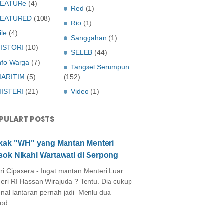
EATURe
(4)
Red
(1)
FEATURED
(108)
Rio
(1)
ile
(4)
Sanggahan
(1)
ISTORI
(10)
SELEB
(44)
nfo Warga
(7)
Tangsel Serumpun
ARITIM
(5)
(152)
ISTERI
(21)
Video
(1)
PULART POSTS
kak "WH" yang Mantan Menteri
sok Nikahi Wartawati di Serpong
ri Cipasera - Ingat mantan Menteri Luar
eri RI Hassan Wirajuda ? Tentu. Dia cukup
enal lantaran pernah jadi Menlu dua
od...