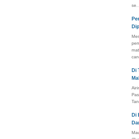
se..
Pe
Di
Mes
pem
mat
cang
Di
Ma
Air
Pas
Tan
Di 
Da
Mau