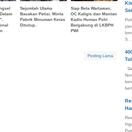
Kis
ngsel
Sejumlah Ulama
Siap Bela Wartawan,
Se
Dalam
Bacakan Petisi. Minta
OC Kaligis dan Mantan
".
Pabrik Minuman Keras
Kadiv Humas Polri
Poh
ional
Ditutup.
Bergabung di LKBPH
yan
an
PWI
lom
S...
40
Posting Lama
To
Seb
Non
ber
ber
Re
Ha
Res
Ing
Pun