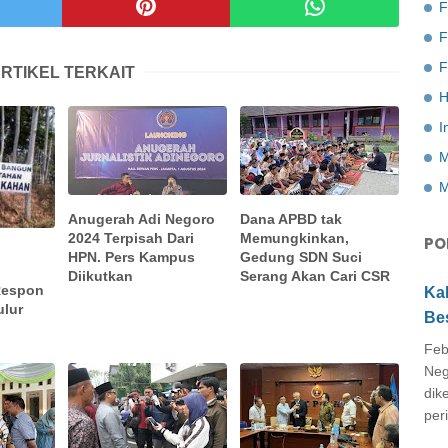
F
F
RTIKEL TERKAIT
H
I
M
M
Anugerah Adi Negoro
Dana APBD tak
2024 Terpisah Dari
Memungkinkan,
PO
HPN. Pers Kampus
Gedung SDN Suci
Diikutkan
Serang Akan Cari CSR
Respon
Ka
ulur
Be
Feb
Neg
dik
peri