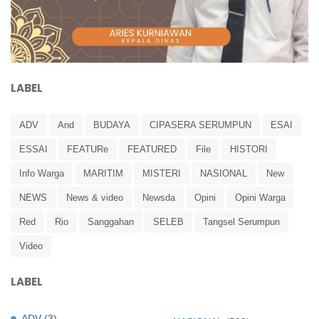
LABEL
ADV
And
BUDAYA
CIPASERA SERUMPUN
ESAI
ESSAI
FEATURe
FEATURED
File
HISTORI
Info Warga
MARITIM
MISTERI
NASIONAL
New
NEWS
News & video
Newsda
Opini
Opini Warga
Red
Rio
Sanggahan
SELEB
Tangsel Serumpun
Video
LABEL
ADV
(3)