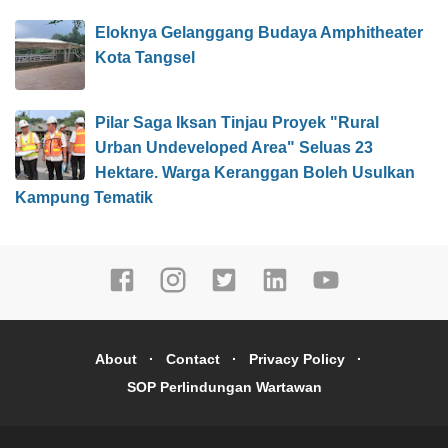
Eloknya Gelanggang Budaya Amphitheater
Kota Tangsel
Pilar Saga Iksan Tinjau Proyek "Rural
Urban Undeveloped Area" Seluas 23
Hektare. Warga Keranggan Boleh Usulkan
Kampung Tematik
About
Contact
Privacy Policy
SOP Perlindungan Wartawan