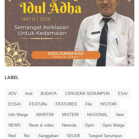
LABEL
ADV
And
BUDAYA
CIPASERA SERUMPUN
ESAI
ESSAI
FEATURe
FEATURED
File
HISTORI
Info Warga
MARITIM
MISTERI
NASIONAL
New
NEWS
News & video
Newsda
Opini
Opini Warga
Red
Rio
Sanggahan
SELEB
Tangsel Serumpun