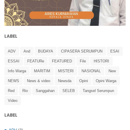
LABEL
ADV
And
BUDAYA
CIPASERA SERUMPUN
ESAI
ESSAI
FEATURe
FEATURED
File
HISTORI
Info Warga
MARITIM
MISTERI
NASIONAL
New
NEWS
News & video
Newsda
Opini
Opini Warga
Red
Rio
Sanggahan
SELEB
Tangsel Serumpun
Video
LABEL
ADV
(3)