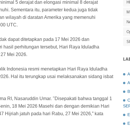
inimal 5 derajat dan elongasi minimal 8 derajat
H
uhi. Sementara itu, parameter kedua juga tidak
M
an wilayah di daratan Amerika yang memenuhi
N
4.00 UTC.
O
tidak dapat ditetapkan pada 17 Mei 2026 dan
S
 hasil perhitungan tersebut, Hari Raya Iduladha
 27 Mei 2026.
LA
k Indonesia resmi menetapkan Hari Raya Iduladha
2026. Hal itu terungkap usai melaksanakan sidang isbat
A
B
ma RI, Nasaruddin Umar. "Disepakati bahwa tanggal 1
C
i Senin, 18 Mei 2026 Masehi dan dengan demikian Hari
SE
7 Hijriah jatuh pada hari Rabu, 27 Mei 2026,” kata
E
E