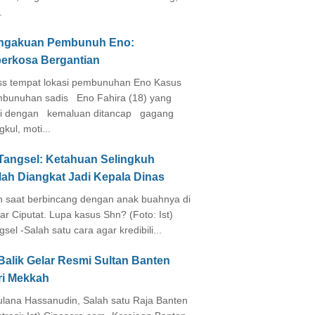
.
ngakuan Pembunuh Eno:
perkosa Bergantian
s tempat lokasi pembunuhan Eno Kasus
bunuhan sadis Eno Fahira (18) yang
i dengan kemaluan ditancap gagang
kul, moti...
 Tangsel: Ketahuan Selingkuh
lah Diangkat Jadi Kepala Dinas
in saat berbincang dengan anak buahnya di
ar Ciputat. Lupa kasus Shn? (Foto: Ist)
gsel -Salah satu cara agar kredibili...
Balik Gelar Resmi Sultan Banten
ri Mekkah
lana Hassanudin, Salah satu Raja Banten