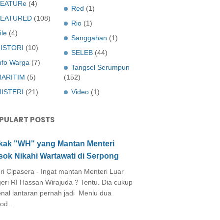
EATURe
(4)
Red
(1)
FEATURED
(108)
Rio
(1)
ile
(4)
Sanggahan
(1)
ISTORI
(10)
SELEB
(44)
nfo Warga
(7)
Tangsel Serumpun
ARITIM
(5)
(152)
ISTERI
(21)
Video
(1)
PULART POSTS
kak "WH" yang Mantan Menteri
sok Nikahi Wartawati di Serpong
ri Cipasera - Ingat mantan Menteri Luar
eri RI Hassan Wirajuda ? Tentu. Dia cukup
enal lantaran pernah jadi Menlu dua
od...