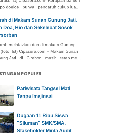
ustrasi: Ist) Cipasera.com- Kerajaan Banten
po doeloe punya pengaruh cukup lua...
arah di Makam Sunan Gunung Jati,
a Doa, Hio dan Sekelebat Sosok
rsorban
rah melafazkan doa di makam Gunung
i (foto: Ist) Cipasera.com – Makam Sunan
ung Jati di Cirebon masih tetap me...
STINGAN POPULER
Pariwisata Tangsel Mati
Tanpa Imajinasi
Dugaan 11 Ribu Siswa
"Siluman" SMK/SMA.
Stakeholder Minta Audit