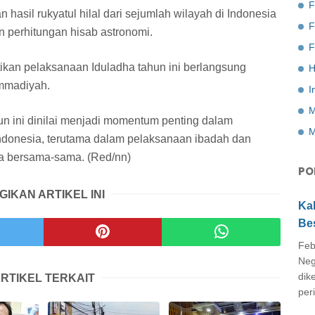
F
 hasil rukyatul hilal dari sejumlah wilayah di Indonesia
 perhitungan hisab astronomi.
F
an pelaksanaan Iduladha tahun ini berlangsung
H
ammadiyah.
I
M
n ini dinilai menjadi momentum penting dalam
M
ndonesia, terutama dalam pelaksanaan ibadah dan
a bersama-sama. (Red/nn)
PO
GIKAN ARTIKEL INI
Ka
Be
Feb
Neg
dik
RTIKEL TERKAIT
peri