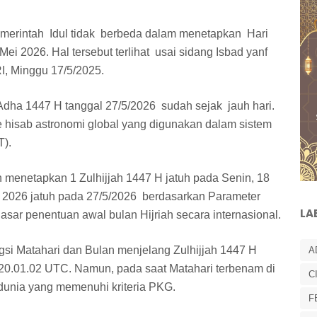
erintah Idul tidak berbeda dalam menetapkan Hari
ei 2026. Hal tersebut terlihat usai sidang Isbad yanf
I, Minggu 17/5/2025.
ha 1447 H tanggal 27/5/2026 sudah sejak jauh hari.
 hisab astronomi global yang digunakan dalam sistem
T).
enetapkan 1 Zulhijjah 1447 H jatuh pada Senin, 18
 2026 jatuh pada 27/5/2026 berdasarkan Parameter
LA
sar penentuan awal bulan Hijriah secara internasional.
ngsi Matahari dan Bulan menjelang Zulhijjah 1447 H
A
l 20.01.02 UTC. Namun, pada saat Matahari terbenam di
C
 dunia yang memenuhi kriteria PKG.
F