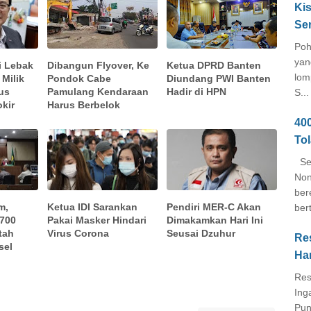
Kis
Se
Poh
yan
di Lebak
Dibangun Flyover, Ke
Ketua DPRD Banten
lom
Milik
Pondok Cabe
Diundang PWI Banten
us
Pamulang Kendaraan
Hadir di HPN
S...
okir
Harus Berbelok
40
To
Seb
Non
ber
m,
Ketua IDI Sarankan
Pendiri MER-C Akan
ber
700
Pakai Masker Hindari
Dimakamkan Hari Ini
tah
Virus Corona
Seusai Dzuhur
Re
sel
Ha
Res
Ing
Pun