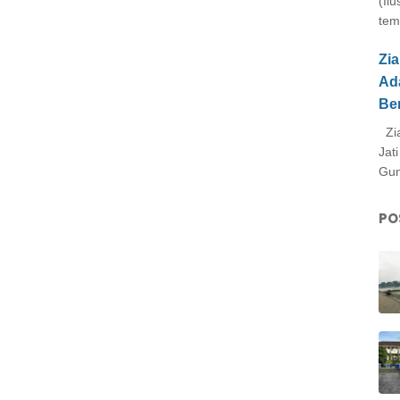
(Il
tem
Zi
Ad
Be
Zia
Jat
Gun
PO