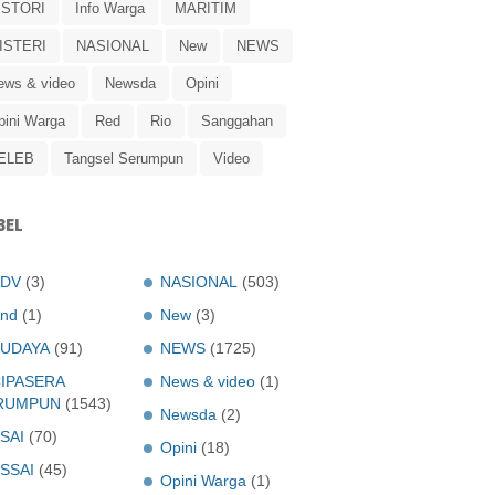
ISTORI
Info Warga
MARITIM
ISTERI
NASIONAL
New
NEWS
ews & video
Newsda
Opini
pini Warga
Red
Rio
Sanggahan
ELEB
Tangsel Serumpun
Video
BEL
ADV
(3)
NASIONAL
(503)
nd
(1)
New
(3)
UDAYA
(91)
NEWS
(1725)
IPASERA
News & video
(1)
RUMPUN
(1543)
Newsda
(2)
SAI
(70)
Opini
(18)
SSAI
(45)
Opini Warga
(1)