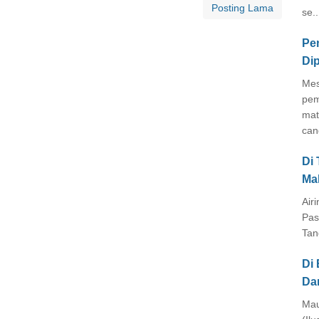
Posting Lama
se..
Pe
Di
Mes
pem
mat
cang
Di
Ma
Air
Pas
Tan
Di 
Da
Mau