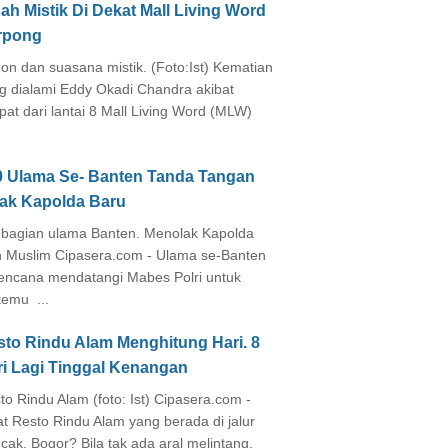
ah Mistik Di Dekat Mall Living Word
rpong
on dan suasana mistik. (Foto:Ist) Kematian
g dialami Eddy Okadi Chandra akibat
pat dari lantai 8 Mall Living Word (MLW)
0 Ulama Se- Banten Tanda Tangan
lak Kapolda Baru
agian ulama Banten. Menolak Kapolda
 Muslim Cipasera.com - Ulama se-Banten
encana mendatangi Mabes Polri untuk
temu ...
sto Rindu Alam Menghitung Hari. 8
ri Lagi Tinggal Kenangan
to Rindu Alam (foto: Ist) Cipasera.com -
at Resto Rindu Alam yang berada di jalur
cak, Bogor? Bila tak ada aral melintang,