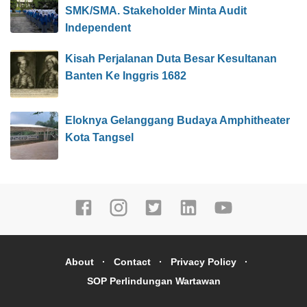
SMK/SMA. Stakeholder Minta Audit
Independent
Kisah Perjalanan Duta Besar Kesultanan
Banten Ke Inggris 1682
Eloknya Gelanggang Budaya Amphitheater
Kota Tangsel
About
Contact
Privacy Policy
SOP Perlindungan Wartawan