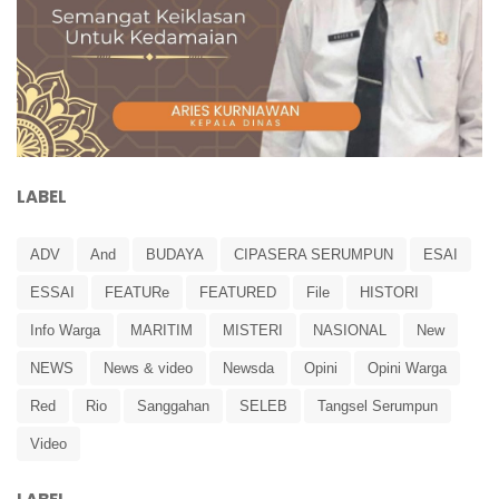
LABEL
ADV
And
BUDAYA
CIPASERA SERUMPUN
ESAI
ESSAI
FEATURe
FEATURED
File
HISTORI
Info Warga
MARITIM
MISTERI
NASIONAL
New
NEWS
News & video
Newsda
Opini
Opini Warga
Red
Rio
Sanggahan
SELEB
Tangsel Serumpun
Video