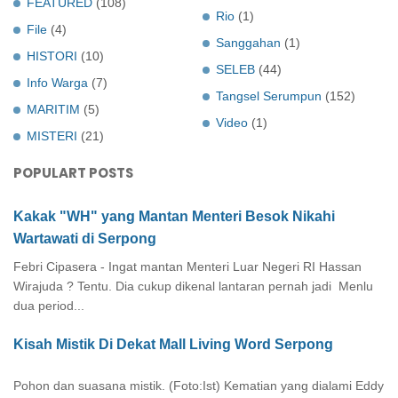
FEATURED
(108)
Rio
(1)
File
(4)
Sanggahan
(1)
HISTORI
(10)
SELEB
(44)
Info Warga
(7)
Tangsel Serumpun
(152)
MARITIM
(5)
Video
(1)
MISTERI
(21)
POPULART POSTS
Kakak "WH" yang Mantan Menteri Besok Nikahi
Wartawati di Serpong
Febri Cipasera - Ingat mantan Menteri Luar Negeri RI Hassan
Wirajuda ? Tentu. Dia cukup dikenal lantaran pernah jadi Menlu
dua period...
Kisah Mistik Di Dekat Mall Living Word Serpong
Pohon dan suasana mistik. (Foto:Ist) Kematian yang dialami Eddy