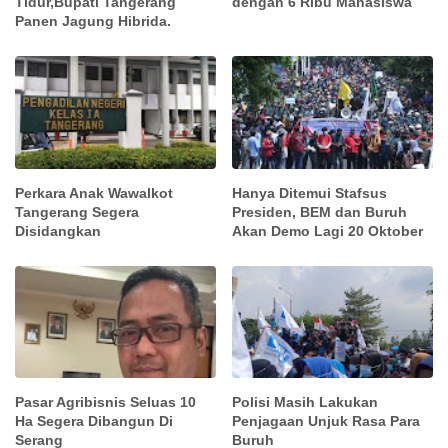
Tidur,Bupati Tangerang
dengan 6 Ribu Mahasiswa
Panen Jagung Hibrida.
Perkara Anak Wawalkot
Hanya Ditemui Stafsus
Tangerang Segera
Presiden, BEM dan Buruh
Disidangkan
Akan Demo Lagi 20 Oktober
Pasar Agribisnis Seluas 10
Polisi Masih Lakukan
Ha Segera Dibangun Di
Penjagaan Unjuk Rasa Para
Serang
Buruh