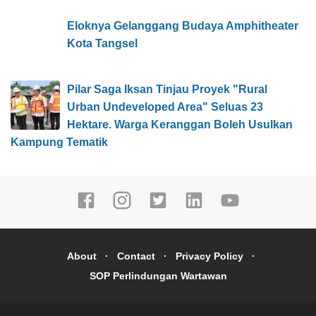
Eloknya Gelanggang Budaya Amphitheater
Kota Tangsel
Pilar Saga Iksan Tinjau Proyek "Rural
Urban Undeveloped Area" Seluas 23
Hektare. Warga Keranggan Boleh Usulkan
Kampung Tematik
About
Contact
Privacy Policy
SOP Perlindungan Wartawan