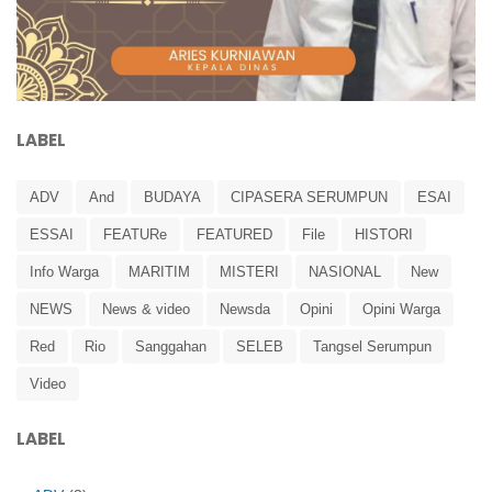
LABEL
ADV
And
BUDAYA
CIPASERA SERUMPUN
ESAI
ESSAI
FEATURe
FEATURED
File
HISTORI
Info Warga
MARITIM
MISTERI
NASIONAL
New
NEWS
News & video
Newsda
Opini
Opini Warga
Red
Rio
Sanggahan
SELEB
Tangsel Serumpun
Video
LABEL