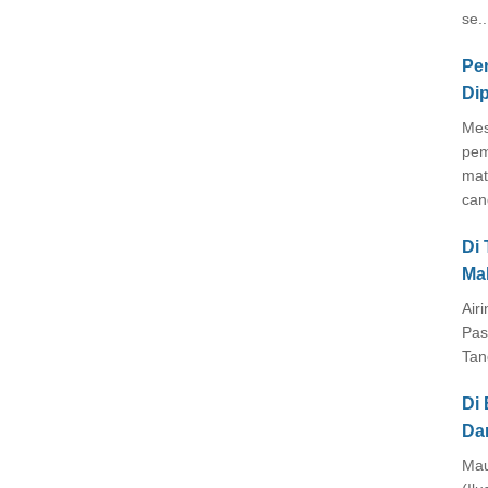
se..
Pe
Di
Mes
pem
mat
cang
Di
Ma
Air
Pas
Tan
Di 
Da
Mau