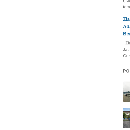
(Il
tem
Zi
Ad
Be
Zia
Jat
Gun
PO