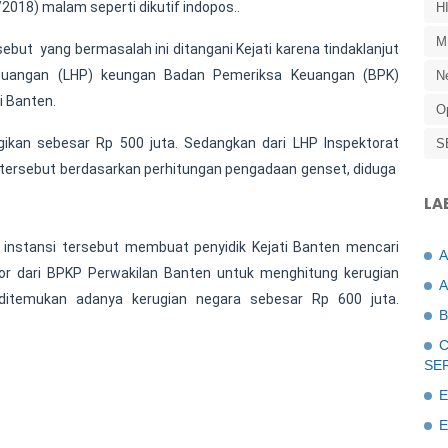
8/2018) malam seperti dikutif indopos..
H
M
sebut yang bermasalah ini ditangani Kejati karena tindaklanjut
keuangan (LHP) keungan Badan Pemeriksa Keuangan (BPK)
N
i Banten.
O
ikan sebesar Rp 500 juta. Sedangkan dari LHP Inspektorat
S
P tersebut berdasarkan perhitungan pengadaan genset, diduga
LA
a instansi tersebut membuat penyidik Kejati Banten mencari
r dari BPKP Perwakilan Banten untuk menghitung kerugian
A
ditemukan adanya kerugian negara sebesar Rp 600 juta.
B
C
SE
E
E