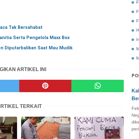
F
F
aca Tak Bersahabat
H
anitia Serta Pengelola Maxx Box
I
n Diputarbalikan Saat Mau Mudik
M
M
GIKAN ARTIKEL INI
PO
Ka
Be
RTIKEL TERKAIT
Feb
Neg
dik
peri