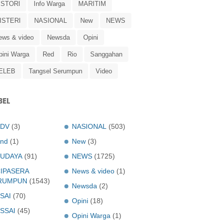
ISTORI
Info Warga
MARITIM
ISTERI
NASIONAL
New
NEWS
ews & video
Newsda
Opini
pini Warga
Red
Rio
Sanggahan
ELEB
Tangsel Serumpun
Video
BEL
ADV
(3)
NASIONAL
(503)
nd
(1)
New
(3)
UDAYA
(91)
NEWS
(1725)
IPASERA
News & video
(1)
RUMPUN
(1543)
Newsda
(2)
SAI
(70)
Opini
(18)
SSAI
(45)
Opini Warga
(1)