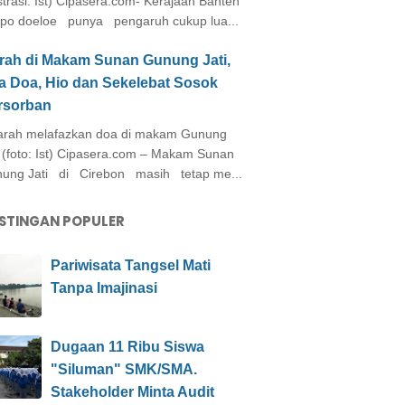
ustrasi: Ist) Cipasera.com- Kerajaan Banten
po doeloe punya pengaruh cukup lua...
arah di Makam Sunan Gunung Jati,
a Doa, Hio dan Sekelebat Sosok
rsorban
rah melafazkan doa di makam Gunung
i (foto: Ist) Cipasera.com – Makam Sunan
ung Jati di Cirebon masih tetap me...
STINGAN POPULER
Pariwisata Tangsel Mati
Tanpa Imajinasi
Dugaan 11 Ribu Siswa
"Siluman" SMK/SMA.
Stakeholder Minta Audit