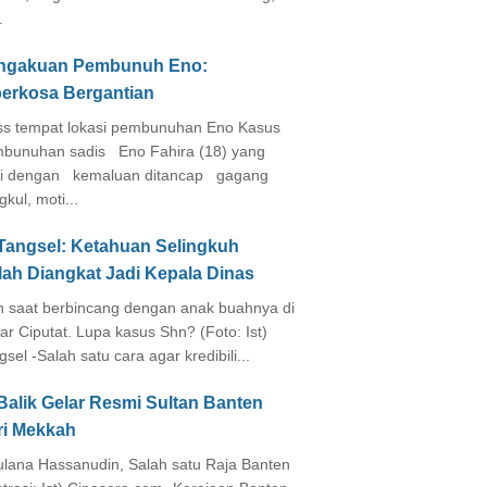
.
ngakuan Pembunuh Eno:
perkosa Bergantian
s tempat lokasi pembunuhan Eno Kasus
bunuhan sadis Eno Fahira (18) yang
i dengan kemaluan ditancap gagang
kul, moti...
 Tangsel: Ketahuan Selingkuh
lah Diangkat Jadi Kepala Dinas
in saat berbincang dengan anak buahnya di
ar Ciputat. Lupa kasus Shn? (Foto: Ist)
gsel -Salah satu cara agar kredibili...
Balik Gelar Resmi Sultan Banten
ri Mekkah
lana Hassanudin, Salah satu Raja Banten