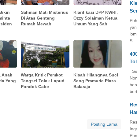
Kis
Se
Bikin
Sahman Mati Misterius
Klarifikasi DPP KWRI,
minta
Di Atas Genteng
Ozzy Solaiman Ketua
Poh
nsiden
Rumah Mewah
Umum Yang Sah
yan
lom
S...
40
To
Seb
a Anak
Warga Kritik Pemkot
Kisah Hilangnya Suci
Non
da Yang
Tangsel Tolak Lapud
Sang Pramuria Plaza
ber
Pondok Cabe
Balaraja
ber
Re
Ha
Res
Posting Lama
Ing
Pun