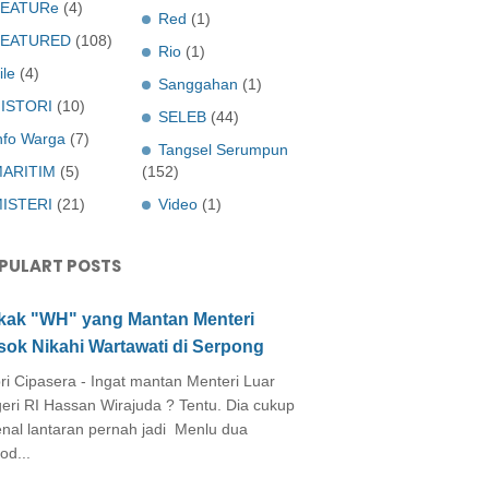
EATURe
(4)
Red
(1)
FEATURED
(108)
Rio
(1)
ile
(4)
Sanggahan
(1)
ISTORI
(10)
SELEB
(44)
nfo Warga
(7)
Tangsel Serumpun
ARITIM
(5)
(152)
ISTERI
(21)
Video
(1)
PULART POSTS
kak "WH" yang Mantan Menteri
sok Nikahi Wartawati di Serpong
ri Cipasera - Ingat mantan Menteri Luar
eri RI Hassan Wirajuda ? Tentu. Dia cukup
enal lantaran pernah jadi Menlu dua
od...