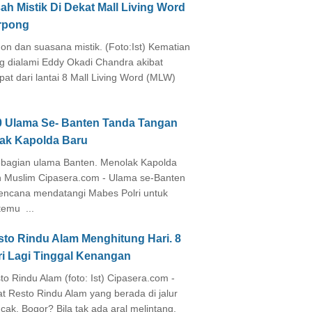
ah Mistik Di Dekat Mall Living Word
rpong
on dan suasana mistik. (Foto:Ist) Kematian
g dialami Eddy Okadi Chandra akibat
pat dari lantai 8 Mall Living Word (MLW)
0 Ulama Se- Banten Tanda Tangan
lak Kapolda Baru
agian ulama Banten. Menolak Kapolda
 Muslim Cipasera.com - Ulama se-Banten
encana mendatangi Mabes Polri untuk
temu ...
sto Rindu Alam Menghitung Hari. 8
ri Lagi Tinggal Kenangan
to Rindu Alam (foto: Ist) Cipasera.com -
at Resto Rindu Alam yang berada di jalur
cak, Bogor? Bila tak ada aral melintang,