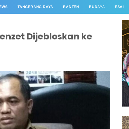
EWS
TANGERANG RAYA
BANTEN
BUDAYA
ESAI
enzet Dijebloskan ke