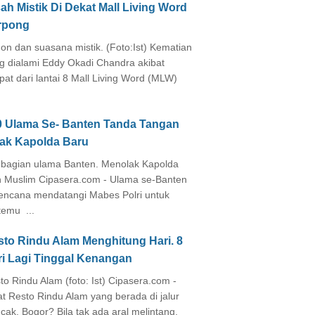
ah Mistik Di Dekat Mall Living Word
rpong
on dan suasana mistik. (Foto:Ist) Kematian
g dialami Eddy Okadi Chandra akibat
pat dari lantai 8 Mall Living Word (MLW)
0 Ulama Se- Banten Tanda Tangan
lak Kapolda Baru
agian ulama Banten. Menolak Kapolda
 Muslim Cipasera.com - Ulama se-Banten
encana mendatangi Mabes Polri untuk
temu ...
sto Rindu Alam Menghitung Hari. 8
ri Lagi Tinggal Kenangan
to Rindu Alam (foto: Ist) Cipasera.com -
at Resto Rindu Alam yang berada di jalur
cak, Bogor? Bila tak ada aral melintang,