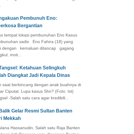
.
ngakuan Pembunuh Eno:
perkosa Bergantian
s tempat lokasi pembunuhan Eno Kasus
bunuhan sadis Eno Fahira (18) yang
i dengan kemaluan ditancap gagang
kul, moti...
 Tangsel: Ketahuan Selingkuh
lah Diangkat Jadi Kepala Dinas
in saat berbincang dengan anak buahnya di
ar Ciputat. Lupa kasus Shn? (Foto: Ist)
gsel -Salah satu cara agar kredibili...
Balik Gelar Resmi Sultan Banten
ri Mekkah
lana Hassanudin, Salah satu Raja Banten