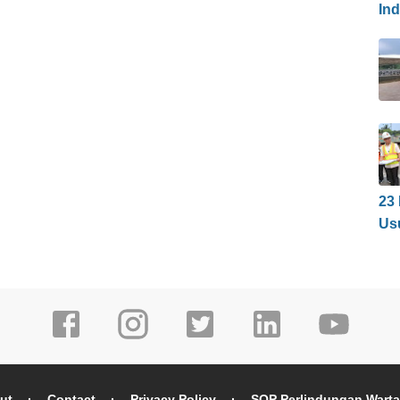
In
23
Us
ut
Contact
Privacy Policy
SOP Perlindungan Wart