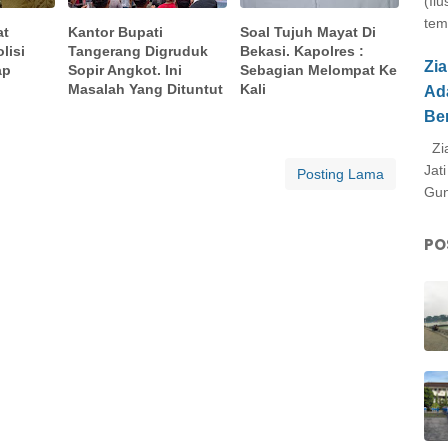
(Il
tem
at
Kantor Bupati
Soal Tujuh Mayat Di
lisi
Tangerang Digruduk
Bekasi. Kapolres :
Zi
ap
Sopir Angkot. Ini
Sebagian Melompat Ke
Masalah Yang Dituntut
Kali
Ad
Be
Zia
Jat
Posting Lama
Gun
PO