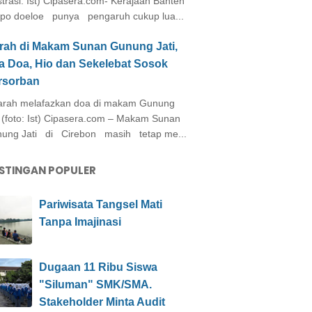
ustrasi: Ist) Cipasera.com- Kerajaan Banten
po doeloe punya pengaruh cukup lua...
arah di Makam Sunan Gunung Jati,
a Doa, Hio dan Sekelebat Sosok
rsorban
rah melafazkan doa di makam Gunung
i (foto: Ist) Cipasera.com – Makam Sunan
ung Jati di Cirebon masih tetap me...
STINGAN POPULER
Pariwisata Tangsel Mati
Tanpa Imajinasi
Dugaan 11 Ribu Siswa
"Siluman" SMK/SMA.
Stakeholder Minta Audit