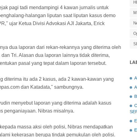
H
ejak pagi tadi mendampingi 4 kawan jurnalis untuk
M
penghalang-halangan liputan saat liputan kasus demo
R," ujar Ketua Divisi Advokasi AJI Jakarta, Erick
N
O
S
nya dua laporan dari rekan-rekannya yang diterima oleh
 dan Tri. Alasan dua laporan lainnya tidak diterima,
LA
entukan pasal yang tepat dalam laporan tersebut.
ng diterima itu ada 2 kasus, ada 2 kawan-kawan yang
Kompas.com dan Katadata," sambungnya.
A
B
yudin menyebut laporan yang diterima adalah kasus
C
gus penganiayaan. Nibras misalnya.
SE
E
kepada massa aksi oleh polisi, Nibras mendapatkan
E
alami kekerasan berupa tindak pemukulan oleh polisi.