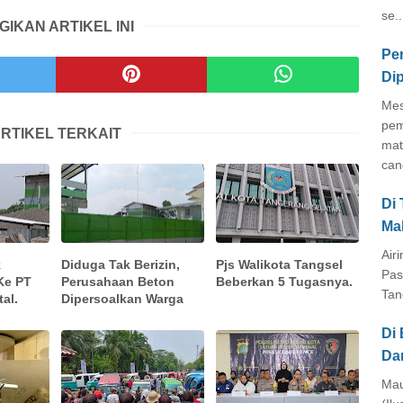
se..
GIKAN ARTIKEL INI
Pe
Di
Mes
pem
RTIKEL TERKAIT
mat
cang
Di
Ma
Air
k
Diduga Tak Berizin,
Pjs Walikota Tangsel
Pas
Ke PT
Perusahaan Beton
Beberkan 5 Tugasnya.
Tan
al.
Dipersoalkan Warga
Di 
Da
Mau