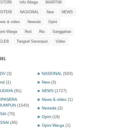
ISTORI
Info Warga
MARITIM
ISTERI
NASIONAL
New
NEWS
ews & video
Newsda
Opini
pini Warga
Red
Rio
Sanggahan
ELEB
Tangsel Serumpun
Video
BEL
ADV
(3)
NASIONAL
(503)
nd
(1)
New
(3)
UDAYA
(91)
NEWS
(1727)
IPASERA
News & video
(1)
RUMPUN
(1543)
Newsda
(2)
SAI
(70)
Opini
(18)
SSAI
(45)
Opini Warga
(1)