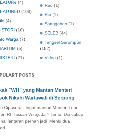
EATURe
(4)
Red
(1)
FEATURED
(108)
Rio
(1)
ile
(4)
Sanggahan
(1)
ISTORI
(10)
SELEB
(44)
nfo Warga
(7)
Tangsel Serumpun
ARITIM
(5)
(152)
ISTERI
(21)
Video
(1)
PULART POSTS
kak "WH" yang Mantan Menteri
sok Nikahi Wartawati di Serpong
ri Cipasera - Ingat mantan Menteri Luar
eri RI Hassan Wirajuda ? Tentu. Dia cukup
enal lantaran pernah jadi Menlu dua
od...