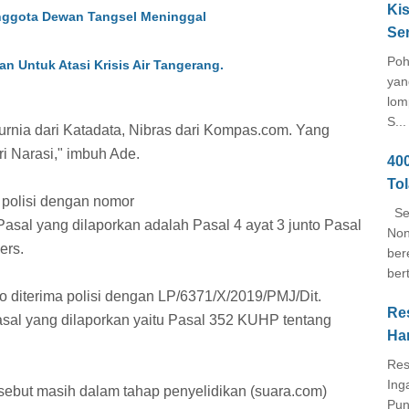
Kis
Anggota Dewan Tangsel Meninggal
Se
Poh
n Untuk Atasi Krisis Air Tangerang.
yan
lom
S...
Kurnia dari Katadata, Nibras dari Kompas.com. Yang
ri Narasi," imbuh Ade.
40
To
 polisi dengan nomor
Seb
asal yang dilaporkan adalah Pasal 4 ayat 3 junto Pasal
Non
ers.
ber
ber
o diterima polisi dengan LP/6371/X/2019/PMJ/Dit.
Re
sal yang dilaporkan yaitu Pasal 352 KUHP tentang
Ha
Res
Ing
rsebut masih dalam tahap penyelidikan (suara.com)
Pun