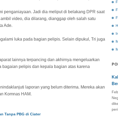
F
ami penganiayaan. Jadi dia meliput di belakang DPR saat
F
ambil video, dia dilarang, dianggap oleh salah satu
ta Ade.
H
I
galami luka pada bagian pelipis. Selain dipukul, Tri juga
M
M
aparat lainnya terpancing dan akhirnya mengeluarkan
PO
 bagaian pelipis dan kepala bagian atas karena
Ka
Be
ndaklanjuti laporan yang belum diterima. Mereka akan
Feb
 dan Komnas HAM.
Neg
dik
peri
n Tanpa PBG di Ciater