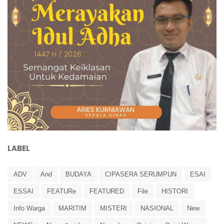
LABEL
ADV
And
BUDAYA
CIPASERA SERUMPUN
ESAI
ESSAI
FEATURe
FEATURED
File
HISTORI
Info Warga
MARITIM
MISTERI
NASIONAL
New