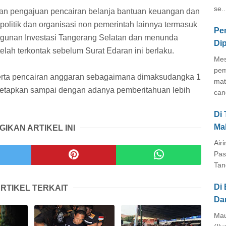
se..
an pengajuan pencairan belanja bantuan keuangan dan
politik dan organisasi non pemerintah lainnya termasuk
Pe
gunan Investasi Tangerang Selatan dan menunda
Di
elah terkontak sebelum Surat Edaran ini berlaku.
Mes
pem
erta pencairan anggaran sebagaimana dimaksudangka 1
mat
ditetapkan sampai dengan adanya pemberitahuan lebih
cang
Di
Ma
GIKAN ARTIKEL INI
Air
Pas
Tan
Di 
RTIKEL TERKAIT
Da
Mau