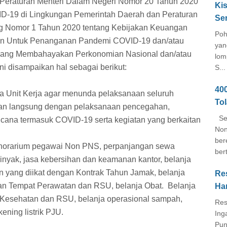
 Peraturan Menteri Dalam Negeri Nomor 20 Tahun 2020
Kis
D-19 di Lingkungan Pemerintah Daerah dan Peraturan
Se
 Nomor 1 Tahun 2020 tentang Kebijakan Keuangan
Poh
gan Untuk Penanganan Pandemi COVID-19 dan/atau
yan
ang Membahayakan Perkonomian Nasional dan/atau
lom
ni disampaikan hal sebagai berikut:
S...
40
a Unit Kerja agar menunda pelaksanaan seluruh
To
itan langsung dengan pelaksanaan pencegahan,
Seb
ana termasuk COVID-19 serta kegiatan yang berkaitan
Non
ber
Honorarium pegawai Non PNS, perpanjangan sewa
ber
inyak, jasa kebersihan dan keamanan kantor, belanja
jaan yang diikat dengan Kontrak Tahun Jamak, belanja
Re
 Tempat Perawatan dan RSU, belanja Obat. Belanja
Ha
Kesehatan dan RSU, belanja operasional sampah,
Res
ening listrik PJU.
Ing
Pun