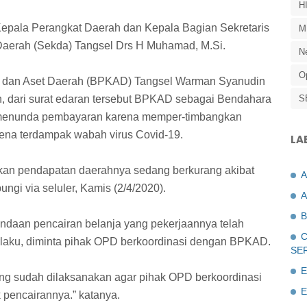
H
Kepala Perangkat Daerah dan Kepala Bagian Sekretaris
M
s Daerah (Sekda) Tangsel Drs H Muhamad, M.Si.
N
O
 dan Aset Daerah (BPKAD) Tangsel Warman Syanudin
, dari surat edaran tersebut BPKAD sebagai Bendahara
S
menunda pembayaran karena memper-timbangkan
na terdampak wabah virus Covid-19.
LA
kan pendapatan daerahnya sedang berkurang akibat
ungi via seluler, Kamis (2/4/2020).
A
B
ndaan pencairan belanja yang pekerjaannya telah
C
erlaku, diminta pihak OPD berkoordinasi dengan BPKAD.
SE
E
ang sudah dilaksanakan agar pihak OPD berkoordinasi
E
pencairannya.” katanya.