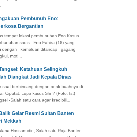
.
ngakuan Pembunuh Eno:
perkosa Bergantian
s tempat lokasi pembunuhan Eno Kasus
bunuhan sadis Eno Fahira (18) yang
i dengan kemaluan ditancap gagang
kul, moti...
 Tangsel: Ketahuan Selingkuh
lah Diangkat Jadi Kepala Dinas
in saat berbincang dengan anak buahnya di
ar Ciputat. Lupa kasus Shn? (Foto: Ist)
gsel -Salah satu cara agar kredibili...
Balik Gelar Resmi Sultan Banten
ri Mekkah
lana Hassanudin, Salah satu Raja Banten