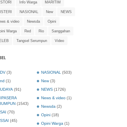
ISTORI
Info Warga
MARITIM
ISTERI
NASIONAL
New
NEWS
ews & video
Newsda
Opini
pini Warga
Red
Rio
Sanggahan
ELEB
Tangsel Serumpun
Video
BEL
ADV
(3)
NASIONAL
(503)
nd
(1)
New
(3)
UDAYA
(91)
NEWS
(1726)
IPASERA
News & video
(1)
RUMPUN
(1543)
Newsda
(2)
SAI
(70)
Opini
(18)
SSAI
(45)
Opini Warga
(1)