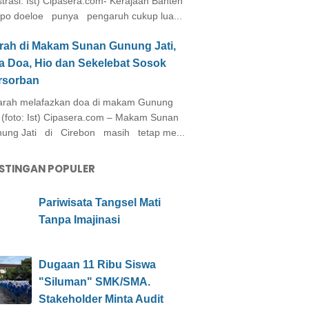
ustrasi: Ist) Cipasera.com- Kerajaan Banten
po doeloe punya pengaruh cukup lua...
arah di Makam Sunan Gunung Jati,
a Doa, Hio dan Sekelebat Sosok
rsorban
rah melafazkan doa di makam Gunung
i (foto: Ist) Cipasera.com – Makam Sunan
ung Jati di Cirebon masih tetap me...
STINGAN POPULER
Pariwisata Tangsel Mati
Tanpa Imajinasi
Dugaan 11 Ribu Siswa
"Siluman" SMK/SMA.
Stakeholder Minta Audit