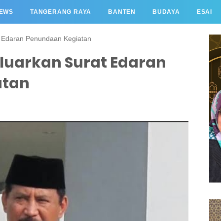
EWS
TANGERANG RAYA
BANTEN
BUDAYA
ESAI
t Edaran Penundaan Kegiatan
luarkan Surat Edaran
atan