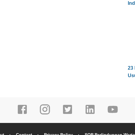
In
23
Us
ut
Contact
Privacy Policy
SOP Perlindungan Wart