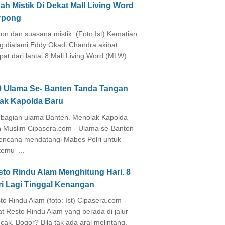
ah Mistik Di Dekat Mall Living Word
rpong
on dan suasana mistik. (Foto:Ist) Kematian
g dialami Eddy Okadi Chandra akibat
pat dari lantai 8 Mall Living Word (MLW)
0 Ulama Se- Banten Tanda Tangan
lak Kapolda Baru
agian ulama Banten. Menolak Kapolda
 Muslim Cipasera.com - Ulama se-Banten
encana mendatangi Mabes Polri untuk
temu ...
sto Rindu Alam Menghitung Hari. 8
ri Lagi Tinggal Kenangan
to Rindu Alam (foto: Ist) Cipasera.com -
at Resto Rindu Alam yang berada di jalur
cak, Bogor? Bila tak ada aral melintang,