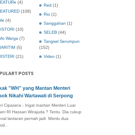
EATURe
(4)
Red
(1)
FEATURED
(108)
Rio
(1)
ile
(4)
Sanggahan
(1)
ISTORI
(10)
SELEB
(44)
nfo Warga
(7)
Tangsel Serumpun
ARITIM
(5)
(152)
ISTERI
(21)
Video
(1)
PULART POSTS
kak "WH" yang Mantan Menteri
sok Nikahi Wartawati di Serpong
ri Cipasera - Ingat mantan Menteri Luar
eri RI Hassan Wirajuda ? Tentu. Dia cukup
enal lantaran pernah jadi Menlu dua
od...