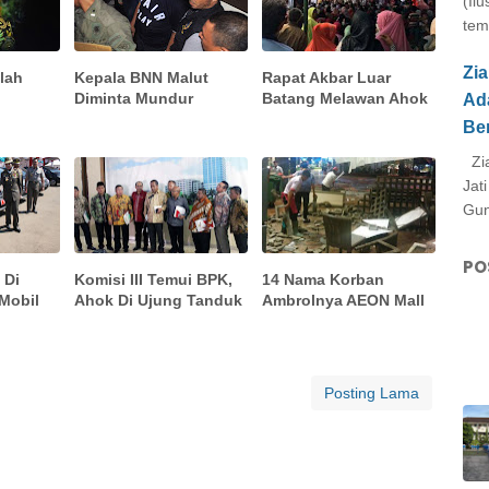
(Il
tem
Zi
lah
Kepala BNN Malut
Rapat Akbar Luar
Diminta Mundur
Batang Melawan Ahok
Ad
Be
Zia
Jat
Gun
PO
 Di
Komisi III Temui BPK,
14 Nama Korban
Mobil
Ahok Di Ujung Tanduk
Ambrolnya AEON Mall
Posting Lama