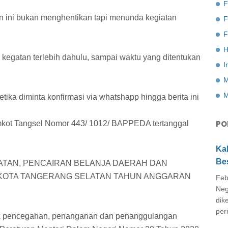
F
 ini bukan menghentikan tapi menunda kegiatan
F
H
kegatan terlebih dahulu, sampai waktu yang ditentukan
I
M
M
ka diminta konfirmasi via whatshapp hingga berita ini
PO
Pemkot Tangsel Nomor 443/ 1012/ BAPPEDA tertanggal
Ka
Be
TAN, PENCAIRAN BELANJA DAERAH DAN
KOTA TANGERANG SELATAN TAHUN ANGGARAN
Feb
Neg
dik
peri
k pencegahan, penanganan dan penanggulangan