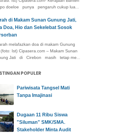
ustrasi: Ist) Cipasera.com- Kerajaan Banten
po doeloe punya pengaruh cukup lua...
arah di Makam Sunan Gunung Jati,
a Doa, Hio dan Sekelebat Sosok
rsorban
rah melafazkan doa di makam Gunung
i (foto: Ist) Cipasera.com – Makam Sunan
ung Jati di Cirebon masih tetap me...
STINGAN POPULER
Pariwisata Tangsel Mati
Tanpa Imajinasi
Dugaan 11 Ribu Siswa
"Siluman" SMK/SMA.
Stakeholder Minta Audit