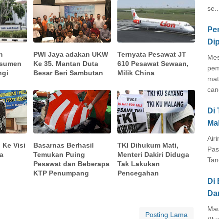
se..
Pe
Di
n
PWI Jaya adakan UKW
Ternyata Pesawat JT
Mes
nsumen
Ke 35. Mantan Duta
610 Pesawat Sewaan,
pem
ngi
Besar Beri Sambutan
Milik China
mat
cang
Di
Ma
Air
 Ke Visi
Basarnas Berhasil
TKI Dihukum Mati,
Pas
a
Temukan Puing
Menteri Dakiri Diduga
Tan
Pesawat dan Beberapa
Tak Lakukan
KTP Penumpang
Pencegahan
Di 
Da
Mau
Posting Lama