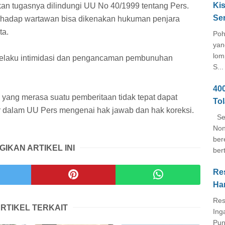
Kis
an tugasnya dilindungi UU No 40/1999 tentang Pers.
Se
rhadap wartawan bisa dikenakan hukuman penjara
ta.
Poh
yan
lom
pelaku intimidasi dan pengancaman pembunuhan
S...
40
 yang merasa suatu pemberitaan tidak tepat dapat
To
r dalam UU Pers mengenai hak jawab dan hak koreksi.
Seb
Non
ber
GIKAN ARTIKEL INI
ber
Re
Ha
Res
RTIKEL TERKAIT
Ing
Pun