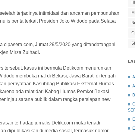
H
M
 setelah terjadinya intimidasi dan ancaman pembunuhan
ulis berita terkait Presiden Joko Widodo pada Selasa
N
O
S
ma cipasera.com, Jumat 29/5/2020 yang ditandatangani
kjen Mirza Zulhadi.
LA
rs tersebut, kasus ini bermula Detikcom menurunkan
 Widodo membuka mal di Bekasi, Jawa Barat, di tengah
rkan pernyataan Kasubbag Publikasi Eksternal Humas
A
si karena ada ralat dari Kabag Humas Pemkot Bekasi
B
ninjau sarana publik dalam rangka persiapan new
C
SE
E
erasan terhadap jurnalis Detik.com mulai terjadi.
E
r dan dipublikasikan di media sosial, termasuk nomor