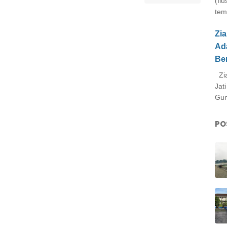
(Il
tem
Zi
Ad
Be
Zia
Jat
Gun
PO