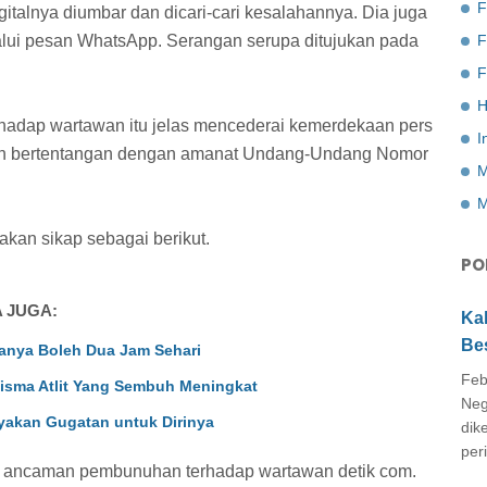
F
gitalnya diumbar dan dicari-cari kesalahannya. Dia juga
i pesan WhatsApp. Serangan serupa ditujukan pada
F
H
hadap wartawan itu jelas mencederai kemerdekaan pers
I
ain bertentangan dengan amanat Undang-Undang Nomor
M
M
kan sikap sebagai berikut.
PO
 JUGA:
Ka
Be
anya Boleh Dua Jam Sehari
Feb
 Wisma Atlit Yang Sembuh Meningkat
Neg
yakan Gugatan untuk Dirinya
dik
peri
an ancaman pembunuhan terhadap wartawan detik com.