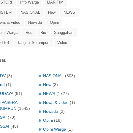
ISTORI
Info Warga
MARITIM
ISTERI
NASIONAL
New
NEWS
ews & video
Newsda
Opini
pini Warga
Red
Rio
Sanggahan
ELEB
Tangsel Serumpun
Video
BEL
ADV
(3)
NASIONAL
(503)
nd
(1)
New
(3)
UDAYA
(91)
NEWS
(1727)
IPASERA
News & video
(1)
RUMPUN
(1543)
Newsda
(2)
SAI
(70)
Opini
(18)
SSAI
(45)
Opini Warga
(1)