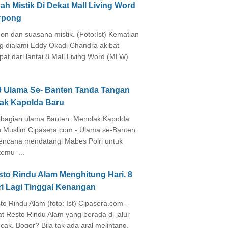
ah Mistik Di Dekat Mall Living Word
rpong
on dan suasana mistik. (Foto:Ist) Kematian
g dialami Eddy Okadi Chandra akibat
pat dari lantai 8 Mall Living Word (MLW)
0 Ulama Se- Banten Tanda Tangan
lak Kapolda Baru
agian ulama Banten. Menolak Kapolda
 Muslim Cipasera.com - Ulama se-Banten
encana mendatangi Mabes Polri untuk
temu ...
sto Rindu Alam Menghitung Hari. 8
ri Lagi Tinggal Kenangan
to Rindu Alam (foto: Ist) Cipasera.com -
at Resto Rindu Alam yang berada di jalur
cak, Bogor? Bila tak ada aral melintang,