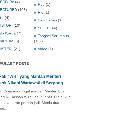
EATURe
(4)
Red
(1)
FEATURED
(108)
Rio
(1)
ile
(4)
Sanggahan
(1)
ISTORI
(10)
SELEB
(44)
nfo Warga
(7)
Tangsel Serumpun
ARITIM
(5)
(152)
ISTERI
(21)
Video
(1)
PULART POSTS
kak "WH" yang Mantan Menteri
sok Nikahi Wartawati di Serpong
ri Cipasera - Ingat mantan Menteri Luar
eri RI Hassan Wirajuda ? Tentu. Dia cukup
enal lantaran pernah jadi Menlu dua
od...