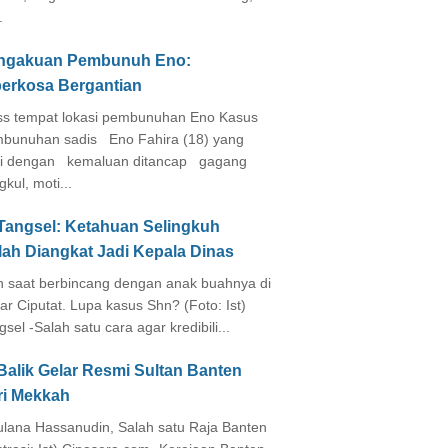
.
ngakuan Pembunuh Eno:
perkosa Bergantian
s tempat lokasi pembunuhan Eno Kasus
bunuhan sadis Eno Fahira (18) yang
i dengan kemaluan ditancap gagang
kul, moti...
 Tangsel: Ketahuan Selingkuh
lah Diangkat Jadi Kepala Dinas
in saat berbincang dengan anak buahnya di
ar Ciputat. Lupa kasus Shn? (Foto: Ist)
gsel -Salah satu cara agar kredibili...
Balik Gelar Resmi Sultan Banten
ri Mekkah
lana Hassanudin, Salah satu Raja Banten