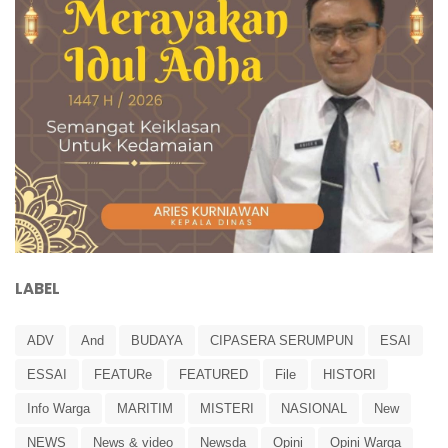
LABEL
ADV
And
BUDAYA
CIPASERA SERUMPUN
ESAI
ESSAI
FEATURe
FEATURED
File
HISTORI
Info Warga
MARITIM
MISTERI
NASIONAL
New
NEWS
News & video
Newsda
Opini
Opini Warga