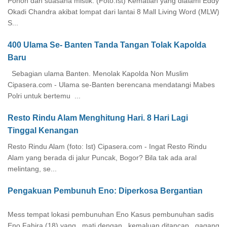
Pohon dan suasana mistik. (Foto:Ist) Kematian yang dialami Eddy
Okadi Chandra akibat lompat dari lantai 8 Mall Living Word (MLW)
S...
400 Ulama Se- Banten Tanda Tangan Tolak Kapolda
Baru
Sebagian ulama Banten. Menolak Kapolda Non Muslim
Cipasera.com - Ulama se-Banten berencana mendatangi Mabes
Polri untuk bertemu ...
Resto Rindu Alam Menghitung Hari. 8 Hari Lagi
Tinggal Kenangan
Resto Rindu Alam (foto: Ist) Cipasera.com - Ingat Resto Rindu
Alam yang berada di jalur Puncak, Bogor? Bila tak ada aral
melintang, se...
Pengakuan Pembunuh Eno: Diperkosa Bergantian
Mess tempat lokasi pembunuhan Eno Kasus pembunuhan sadis
Eno Fahira (18) yang mati dengan kemaluan ditancap gagang