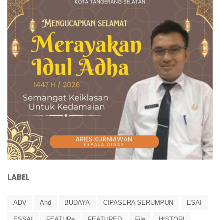
LABEL
ADV
And
BUDAYA
CIPASERA SERUMPUN
ESAI
ESSAI
FEATURe
FEATURED
File
HISTORI