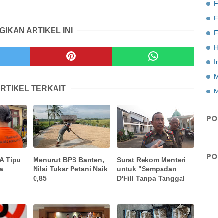
F
GIKAN ARTIKEL INI
F
H
I
M
RTIKEL TERKAIT
M
PO
PO
ZA Tipu
Menurut BPS Banten,
Surat Rekom Menteri
a
Nilai Tukar Petani Naik
untuk "Sempadan
0,85
D'Hill Tanpa Tanggal