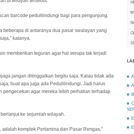
an di wilayah tersebut.
H
M
 scan barcode pedulilindungi bagi para pengunjung.
N
Ada beberapa di antaranya dua pasar swalayan yang
O
saja,” katanya.
S
in memberikan teguran agar hal serupa tak terjadi
LA
dijaga jangan ditinggalkan begitu saja. Kalau tidak ada
saja, buat apa juga ada Pedulilindungi. Jadi harus
A
an pengecekan agar mereka lebih perhatian terhadap
B
C
SE
 berlanjut ke sejumlah wilayah.
E
E
gi, adalah komplek Pertamina dan Pasar Rengas,”