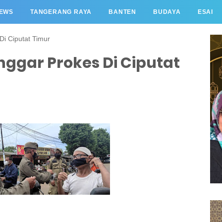
EWS
TANGERANG RAYA
BANTEN
BUDAYA
ESAI
i Ciputat Timur
ggar Prokes Di Ciputat