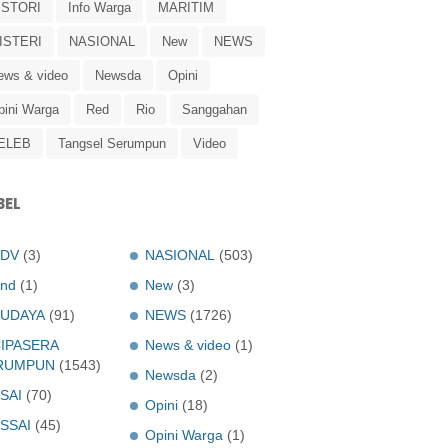
ISTORI
Info Warga
MARITIM
ISTERI
NASIONAL
New
NEWS
ews & video
Newsda
Opini
pini Warga
Red
Rio
Sanggahan
ELEB
Tangsel Serumpun
Video
BEL
ADV
(3)
NASIONAL
(503)
nd
(1)
New
(3)
UDAYA
(91)
NEWS
(1726)
IPASERA
News & video
(1)
RUMPUN
(1543)
Newsda
(2)
SAI
(70)
Opini
(18)
SSAI
(45)
Opini Warga
(1)