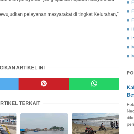
F
wujudkan pelayanan masyarakat di tingkat Kelurahan,"
F
H
I
M
M
GIKAN ARTIKEL INI
PO
Ka
Be
RTIKEL TERKAIT
Feb
Neg
dik
peri