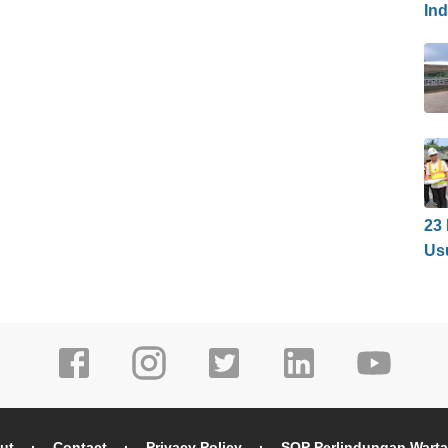
In
23
Us
ut
Contact
Privacy Policy
SOP Perlindungan Wart