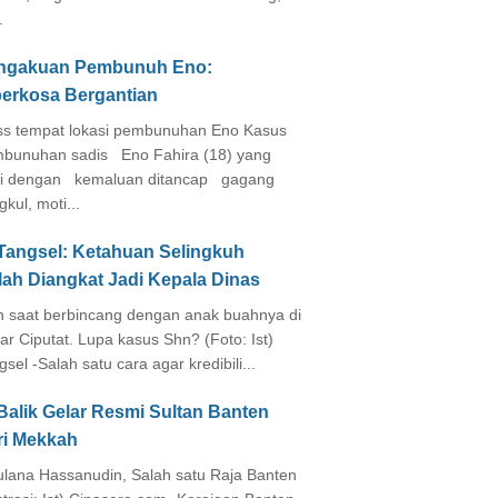
.
ngakuan Pembunuh Eno:
perkosa Bergantian
s tempat lokasi pembunuhan Eno Kasus
bunuhan sadis Eno Fahira (18) yang
i dengan kemaluan ditancap gagang
kul, moti...
 Tangsel: Ketahuan Selingkuh
lah Diangkat Jadi Kepala Dinas
in saat berbincang dengan anak buahnya di
ar Ciputat. Lupa kasus Shn? (Foto: Ist)
gsel -Salah satu cara agar kredibili...
Balik Gelar Resmi Sultan Banten
ri Mekkah
lana Hassanudin, Salah satu Raja Banten