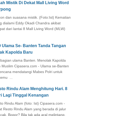
ah Mistik Di Dekat Mall Living Word
rpong
on dan suasana mistik. (Foto:Ist) Kematian
g dialami Eddy Okadi Chandra akibat
pat dari lantai 8 Mall Living Word (MLW)
0 Ulama Se- Banten Tanda Tangan
lak Kapolda Baru
agian ulama Banten. Menolak Kapolda
 Muslim Cipasera.com - Ulama se-Banten
encana mendatangi Mabes Polri untuk
temu ...
sto Rindu Alam Menghitung Hari. 8
ri Lagi Tinggal Kenangan
to Rindu Alam (foto: Ist) Cipasera.com -
at Resto Rindu Alam yang berada di jalur
cak, Bogor? Bila tak ada aral melintang,