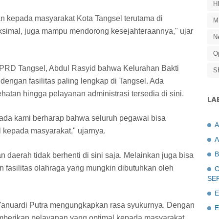
H
n kepada masyarakat Kota Tangsel terutama di
M
aksimal, juga mampu mendorong kesejahteraannya," ujar
N
O
PRD Tangsel, Abdul Rasyid bahwa Kelurahan Bakti
S
engan fasilitas paling lengkap di Tangsel. Ada
atan hingga pelayanan administrasi tersedia di sini.
LA
g ada kami berharap bahwa seluruh pegawai bisa
kepada masyarakat," ujarnya.
A
B
aerah tidak berhenti di sini saja. Melainkan juga bisa
n fasilitas olahraga yang mungkin dibutuhkan oleh
C
SE
E
i Yanuardi Putra mengungkapkan rasa syukurnya. Dengan
E
mberikan pelayanan yang optimal kepada masyarakat.