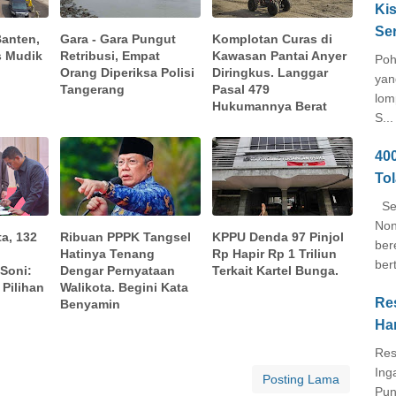
Kis
Se
Banten,
Gara - Gara Pungut
Komplotan Curas di
s Mudik
Retribusi, Empat
Kawasan Pantai Anyer
Poh
Orang Diperiksa Polisi
Diringkus. Langgar
yan
Tangerang
Pasal 479
lom
Hukumannya Berat
S...
40
To
Seb
Non
ta, 132
Ribuan PPPK Tangsel
KPPU Denda 97 Pinjol
ber
n
Hatinya Tenang
Rp Hapir Rp 1 Triliun
ber
 Soni:
Dengar Pernyataan
Terkait Kartel Bunga.
Pilihan
Walikota. Begini Kata
Re
Benyamin
Ha
Res
Ing
Posting Lama
Pun