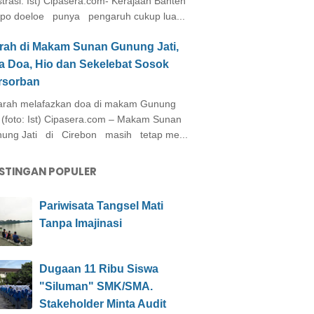
ustrasi: Ist) Cipasera.com- Kerajaan Banten
po doeloe punya pengaruh cukup lua...
arah di Makam Sunan Gunung Jati,
a Doa, Hio dan Sekelebat Sosok
rsorban
rah melafazkan doa di makam Gunung
i (foto: Ist) Cipasera.com – Makam Sunan
ung Jati di Cirebon masih tetap me...
STINGAN POPULER
Pariwisata Tangsel Mati
Tanpa Imajinasi
Dugaan 11 Ribu Siswa
"Siluman" SMK/SMA.
Stakeholder Minta Audit