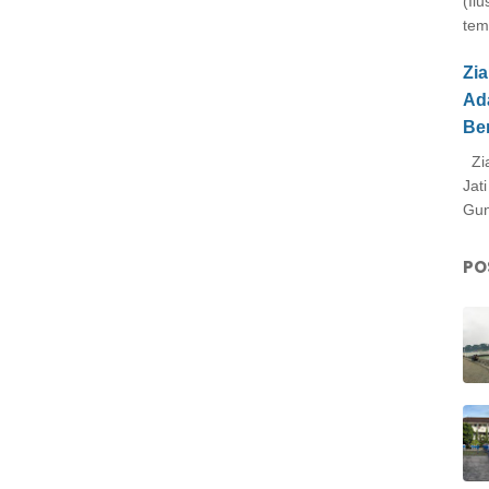
(Il
tem
Zi
Ad
Be
Zia
Jat
Gun
PO