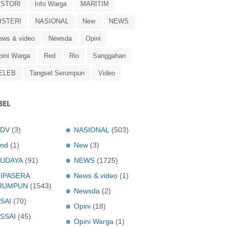
ISTORI
Info Warga
MARITIM
ISTERI
NASIONAL
New
NEWS
ews & video
Newsda
Opini
pini Warga
Red
Rio
Sanggahan
ELEB
Tangsel Serumpun
Video
BEL
ADV
(3)
NASIONAL
(503)
nd
(1)
New
(3)
UDAYA
(91)
NEWS
(1725)
IPASERA
News & video
(1)
RUMPUN
(1543)
Newsda
(2)
SAI
(70)
Opini
(18)
SSAI
(45)
Opini Warga
(1)