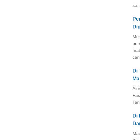
se..
Pe
Di
Mes
pem
mat
cang
Di
Ma
Air
Pas
Tan
Di 
Da
Mau