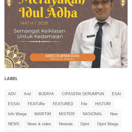
LABEL
ADV
And
BUDAYA
CIPASERA SERUMPUN
ESAI
ESSAI
FEATURe
FEATURED
File
HISTORI
Info Warga
MARITIM
MISTERI
NASIONAL
New
NEWS
News & video
Newsda
Opini
Opini Warga