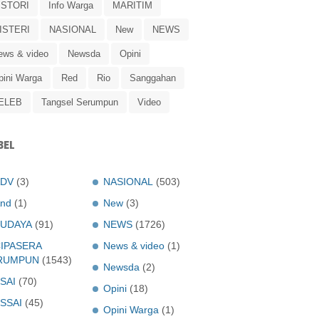
ISTORI
Info Warga
MARITIM
ISTERI
NASIONAL
New
NEWS
ews & video
Newsda
Opini
pini Warga
Red
Rio
Sanggahan
ELEB
Tangsel Serumpun
Video
BEL
ADV
(3)
NASIONAL
(503)
nd
(1)
New
(3)
UDAYA
(91)
NEWS
(1726)
IPASERA
News & video
(1)
RUMPUN
(1543)
Newsda
(2)
SAI
(70)
Opini
(18)
SSAI
(45)
Opini Warga
(1)