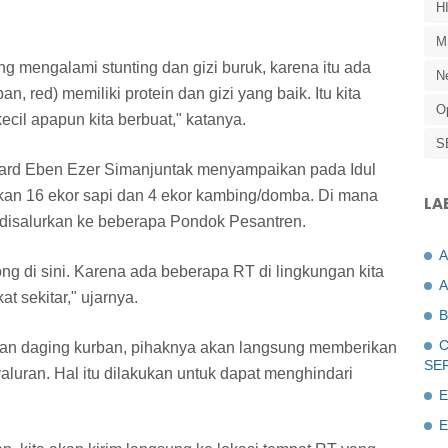
H
M
ng mengalami stunting dan gizi buruk, karena itu ada
N
n, red) memiliki protein dan gizi yang baik. Itu kita
O
kecil apapun kita berbuat," katanya.
S
ard Eben Ezer Simanjuntak menyampaikan pada Idul
pkan 16 ekor sapi dan 4 ekor kambing/domba. Di mana
LA
 disalurkan ke beberapa Pondok Pesantren.
otong di sini. Karena ada beberapa RT di lingkungan kita
A
t sekitar," ujarnya.
B
C
an daging kurban, pihaknya akan langsung memberikan
SE
yaluran. Hal itu dilakukan untuk dapat menghindari
E
E