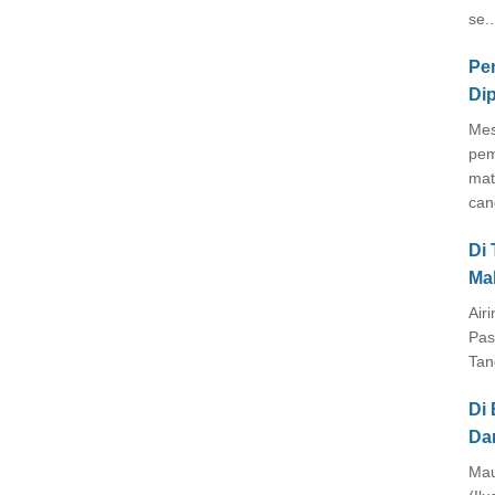
se..
Pe
Di
Mes
pem
mat
cang
Di
Ma
Air
Pas
Tan
Di 
Da
Mau