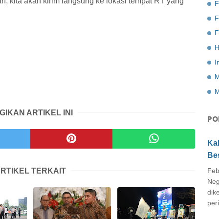
 kita akan kirim langsung ke lokasi tempat RT yang
F
F
H
I
M
M
GIKAN ARTIKEL INI
PO
Ka
Be
RTIKEL TERKAIT
Feb
Neg
dik
peri