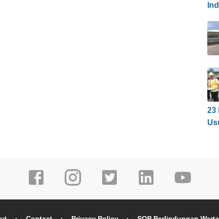
In
23
Us
ut
Contact
Privacy Policy
SOP Perlindungan Wart