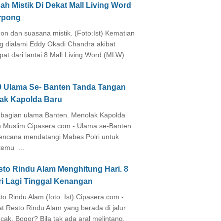
ah Mistik Di Dekat Mall Living Word
rpong
on dan suasana mistik. (Foto:Ist) Kematian
g dialami Eddy Okadi Chandra akibat
pat dari lantai 8 Mall Living Word (MLW)
0 Ulama Se- Banten Tanda Tangan
lak Kapolda Baru
agian ulama Banten. Menolak Kapolda
 Muslim Cipasera.com - Ulama se-Banten
encana mendatangi Mabes Polri untuk
temu ...
sto Rindu Alam Menghitung Hari. 8
ri Lagi Tinggal Kenangan
to Rindu Alam (foto: Ist) Cipasera.com -
at Resto Rindu Alam yang berada di jalur
cak, Bogor? Bila tak ada aral melintang,