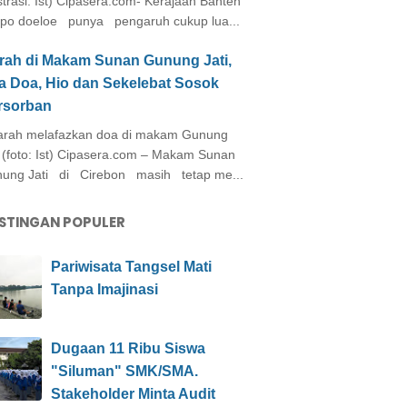
ustrasi: Ist) Cipasera.com- Kerajaan Banten
po doeloe punya pengaruh cukup lua...
arah di Makam Sunan Gunung Jati,
a Doa, Hio dan Sekelebat Sosok
rsorban
rah melafazkan doa di makam Gunung
i (foto: Ist) Cipasera.com – Makam Sunan
ung Jati di Cirebon masih tetap me...
STINGAN POPULER
Pariwisata Tangsel Mati
Tanpa Imajinasi
Dugaan 11 Ribu Siswa
"Siluman" SMK/SMA.
Stakeholder Minta Audit