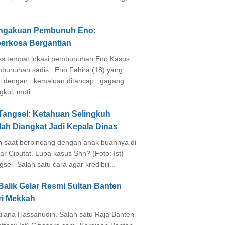
.
ngakuan Pembunuh Eno:
perkosa Bergantian
s tempat lokasi pembunuhan Eno Kasus
bunuhan sadis Eno Fahira (18) yang
i dengan kemaluan ditancap gagang
kul, moti...
 Tangsel: Ketahuan Selingkuh
lah Diangkat Jadi Kepala Dinas
in saat berbincang dengan anak buahnya di
ar Ciputat. Lupa kasus Shn? (Foto: Ist)
gsel -Salah satu cara agar kredibili...
Balik Gelar Resmi Sultan Banten
ri Mekkah
lana Hassanudin, Salah satu Raja Banten