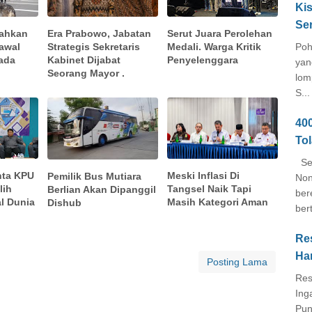
Kis
Se
rahkan
Era Prabowo, Jabatan
Serut Juara Perolehan
awal
Strategis Sekretaris
Medali. Warga Kritik
Poh
ada
Kabinet Dijabat
Penyelenggara
yan
Seorang Mayor .
lom
S...
40
To
Seb
nta KPU
Meski Inflasi Di
Pemilik Bus Mutiara
Non
lih
Tangsel Naik Tapi
Berlian Akan Dipanggil
ber
l Dunia
Masih Kategori Aman
Dishub
ber
Re
Ha
Posting Lama
Res
Ing
Pun