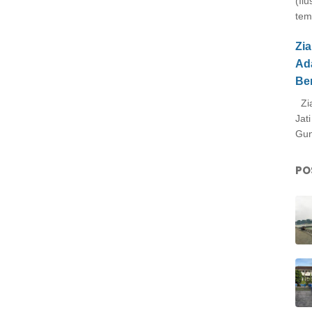
(Il
tem
Zi
Ad
Be
Zia
Jat
Gun
PO