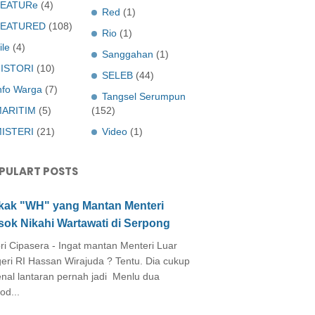
EATURe
(4)
Red
(1)
FEATURED
(108)
Rio
(1)
ile
(4)
Sanggahan
(1)
ISTORI
(10)
SELEB
(44)
nfo Warga
(7)
Tangsel Serumpun
ARITIM
(5)
(152)
ISTERI
(21)
Video
(1)
PULART POSTS
kak "WH" yang Mantan Menteri
sok Nikahi Wartawati di Serpong
ri Cipasera - Ingat mantan Menteri Luar
eri RI Hassan Wirajuda ? Tentu. Dia cukup
enal lantaran pernah jadi Menlu dua
od...