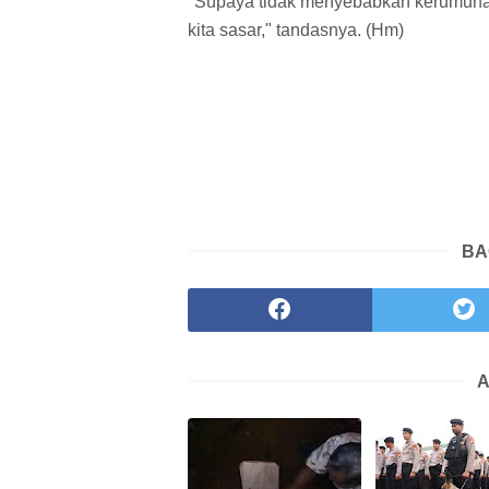
"Supaya tidak menyebabkan kerumunan,
kita sasar," tandasnya. (Hm)
BA
A