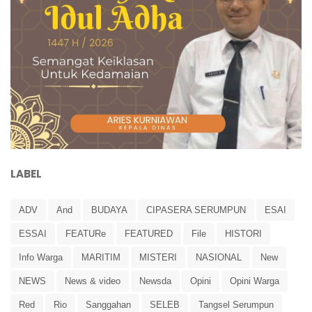
LABEL
ADV
And
BUDAYA
CIPASERA SERUMPUN
ESAI
ESSAI
FEATURe
FEATURED
File
HISTORI
Info Warga
MARITIM
MISTERI
NASIONAL
New
NEWS
News & video
Newsda
Opini
Opini Warga
Red
Rio
Sanggahan
SELEB
Tangsel Serumpun