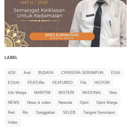
LABEL
ADV
And
BUDAYA
CIPASERA SERUMPUN
ESAI
ESSAI
FEATURe
FEATURED
File
HISTORI
Info Warga
MARITIM
MISTERI
NASIONAL
New
NEWS
News & video
Newsda
Opini
Opini Warga
Red
Rio
Sanggahan
SELEB
Tangsel Serumpun
Video