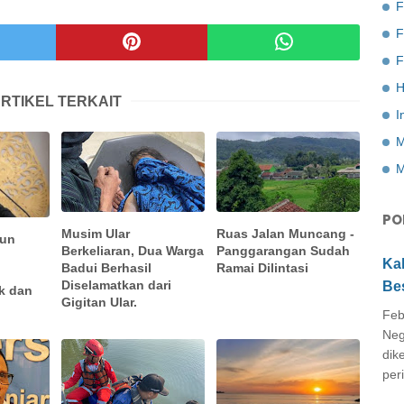
F
F
H
RTIKEL TERKAIT
I
M
M
PO
Musim Ular
Ruas Jalan Muncang -
gun
Berkeliaran, Dua Warga
Panggarangan Sudah
Ka
Badui Berhasil
Ramai Dilintasi
h
Diselamatkan dari
Be
k dan
Gigitan Ular.
Feb
Neg
dik
peri