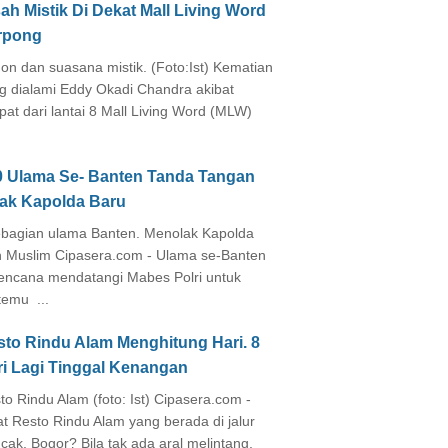
ah Mistik Di Dekat Mall Living Word
rpong
on dan suasana mistik. (Foto:Ist) Kematian
g dialami Eddy Okadi Chandra akibat
pat dari lantai 8 Mall Living Word (MLW)
0 Ulama Se- Banten Tanda Tangan
lak Kapolda Baru
agian ulama Banten. Menolak Kapolda
 Muslim Cipasera.com - Ulama se-Banten
encana mendatangi Mabes Polri untuk
temu ...
sto Rindu Alam Menghitung Hari. 8
ri Lagi Tinggal Kenangan
to Rindu Alam (foto: Ist) Cipasera.com -
at Resto Rindu Alam yang berada di jalur
cak, Bogor? Bila tak ada aral melintang,