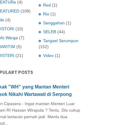
EATURe
(4)
Red
(1)
FEATURED
(108)
Rio
(1)
ile
(4)
Sanggahan
(1)
ISTORI
(10)
SELEB
(44)
nfo Warga
(7)
Tangsel Serumpun
ARITIM
(5)
(152)
ISTERI
(21)
Video
(1)
PULART POSTS
kak "WH" yang Mantan Menteri
sok Nikahi Wartawati di Serpong
ri Cipasera - Ingat mantan Menteri Luar
eri RI Hassan Wirajuda ? Tentu. Dia cukup
enal lantaran pernah jadi Menlu dua
od...