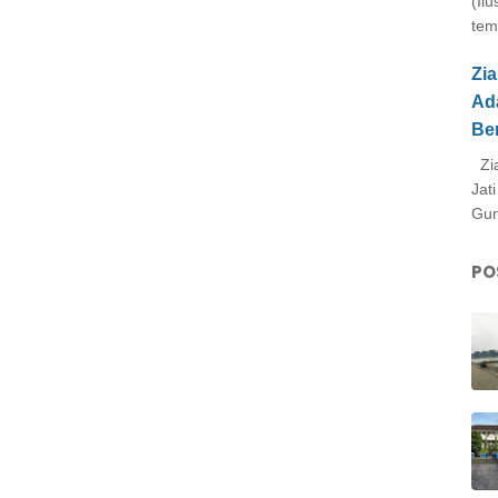
(Il
tem
Zi
Ad
Be
Zia
Jat
Gun
PO