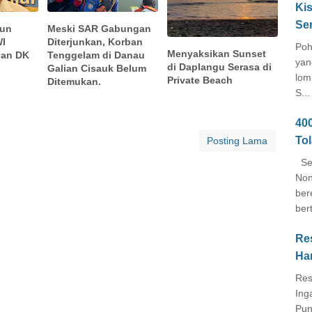
Kis
Se
gun
Meski SAR Gabungan
WI
Diterjunkan, Korban
Poh
Menyaksikan Sunset
san DK
Tenggelam di Danau
yan
di Daplangu Serasa di
Galian Cisauk Belum
lom
Private Beach
Ditemukan.
S...
40
To
Posting Lama
Seb
Non
ber
ber
Re
Ha
Res
Ing
Pun