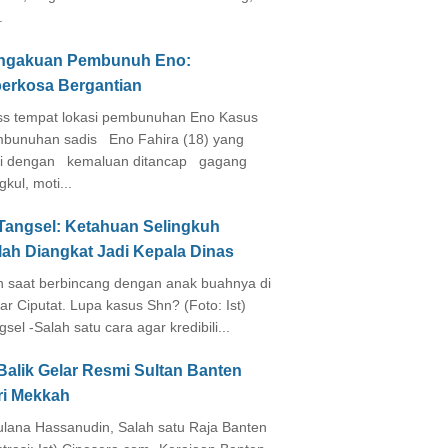
.
ngakuan Pembunuh Eno:
perkosa Bergantian
s tempat lokasi pembunuhan Eno Kasus
bunuhan sadis Eno Fahira (18) yang
i dengan kemaluan ditancap gagang
kul, moti...
 Tangsel: Ketahuan Selingkuh
lah Diangkat Jadi Kepala Dinas
in saat berbincang dengan anak buahnya di
ar Ciputat. Lupa kasus Shn? (Foto: Ist)
gsel -Salah satu cara agar kredibili...
Balik Gelar Resmi Sultan Banten
ri Mekkah
lana Hassanudin, Salah satu Raja Banten