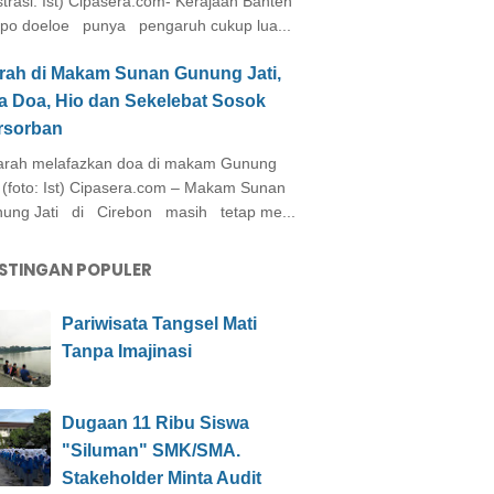
ustrasi: Ist) Cipasera.com- Kerajaan Banten
po doeloe punya pengaruh cukup lua...
arah di Makam Sunan Gunung Jati,
a Doa, Hio dan Sekelebat Sosok
rsorban
rah melafazkan doa di makam Gunung
i (foto: Ist) Cipasera.com – Makam Sunan
ung Jati di Cirebon masih tetap me...
STINGAN POPULER
Pariwisata Tangsel Mati
Tanpa Imajinasi
Dugaan 11 Ribu Siswa
"Siluman" SMK/SMA.
Stakeholder Minta Audit