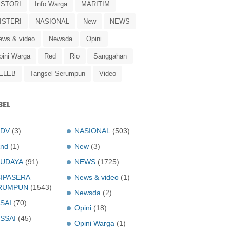
ISTORI
Info Warga
MARITIM
ISTERI
NASIONAL
New
NEWS
ews & video
Newsda
Opini
pini Warga
Red
Rio
Sanggahan
ELEB
Tangsel Serumpun
Video
BEL
ADV
(3)
NASIONAL
(503)
nd
(1)
New
(3)
UDAYA
(91)
NEWS
(1725)
IPASERA
News & video
(1)
RUMPUN
(1543)
Newsda
(2)
SAI
(70)
Opini
(18)
SSAI
(45)
Opini Warga
(1)