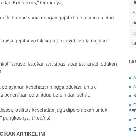
ma dari Kemenkes," terangnya.
H
M
er flu hampir sama dengan gejala flu biasa mulai dari
N
O
hwa gejalanya tak separah covid, terutama tidak
S
LA
ot Tangsel lakukan antisipasi agar tak terjad ledakan
9.
A
a pelayanan kesehatan hingga edukasi untuk
ta penerapan pola hidup bersih dan sehat.
B
C
sasi, fasilitas kesehatan juga dipersiapkan untuk
SE
" pungkasnya. (Red/ris)
E
E
GIKAN ARTIKEL INI