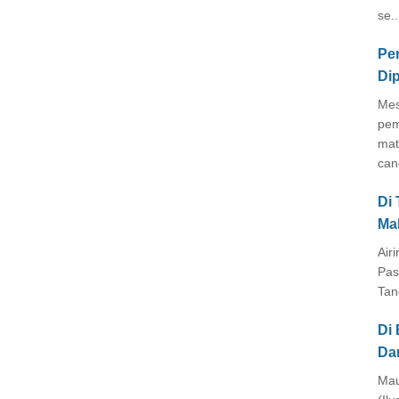
se..
Pe
Di
Mes
pem
mat
cang
Di
Ma
Air
Pas
Tan
Di 
Da
Mau